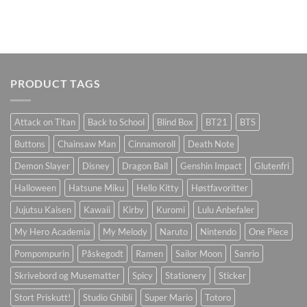
PRODUCT TAGS
Attack on Titan
Back to School
Blind Box
BT21
BTS
Buttons
Chainsaw Man
Cinnamoroll
Death Note
Demon Slayer
Disney
Dragon Ball
Genshin Impact
Glutenfri
Halloween
Hatsune Miku
Hello Kitty
Høstfavoritter
Jujutsu Kaisen
Kawaii
Kirby
Kuromi
Lulu Anbefaler
My Hero Academia
My Melody
Naruto
Nintendo
One Piece
Pompompurin
Påskegodt
Ramen
Sailor Moon
Sanrio
Skrivebord og Musematter
Spicy
Stationery
Sticker
Stort Priskutt!
Studio Ghibli
Super Mario
Totoro