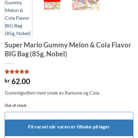
Super Mario Gummy Melon & Cola Flavor
BIG Bag (85g, Nobel)
Rated
1
5
62.00
kr
out of 5
based on
Gummigodteri med smak av Ramune og Cola.
customer
rating
Out of stock
Få varsel når varen er tilbake på lager