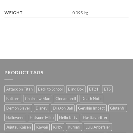
WEIGHT
0.095 kg
PRODUCT TAGS
Attack on Titan
Back to School
Blind Box
BT21
BTS
Buttons
Chainsaw Man
Cinnamoroll
Death Note
Demon Slayer
Disney
Dragon Ball
Genshin Impact
Glutenfri
Halloween
Hatsune Miku
Hello Kitty
Høstfavoritter
Jujutsu Kaisen
Kawaii
Kirby
Kuromi
Lulu Anbefaler