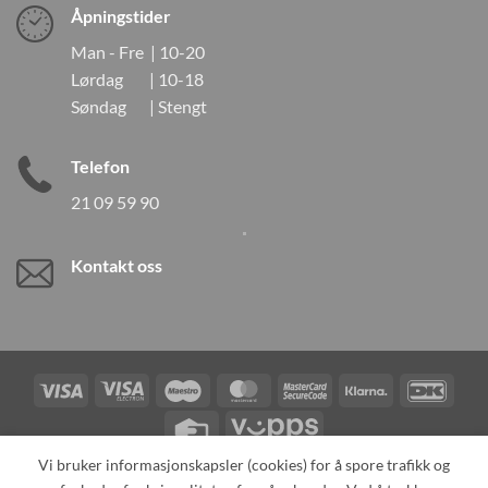
Åpningstider
Man - Fre | 10-20
Lørdag | 10-18
Søndag | Stengt
Telefon
21 09 59 90
Kontakt oss
Visa
Visa
Maestro
MasterCard
MasterCard
Klarna
DanK
Electron
2
Credit
Vipps
Card
Vi bruker informasjonskapsler (cookies) for å spore trafikk og