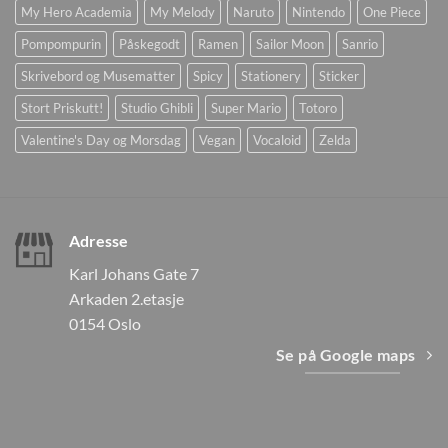
My Hero Academia
My Melody
Naruto
Nintendo
One Piece
Pompompurin
Påskegodt
Ramen
Sailor Moon
Sanrio
Skrivebord og Musematter
Spicy
Stationery
Sticker
Stort Priskutt!
Studio Ghibli
Super Mario
Totoro
Valentine's Day og Morsdag
Vegan
Vocaloid
Zelda
Adresse
Karl Johans Gate 7
Arkaden 2.etasje
0154 Oslo
Se på Google maps