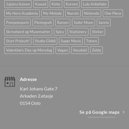
Jujutsu Kaisen
Kawaii
Kirby
Kuromi
Lulu Anbefaler
My Hero Academia
My Melody
Naruto
Nintendo
One Piece
Pompompurin
Påskegodt
Ramen
Sailor Moon
Sanrio
Skrivebord og Musematter
Spicy
Stationery
Sticker
Stort Priskutt!
Studio Ghibli
Super Mario
Totoro
Valentine's Day og Morsdag
Vegan
Vocaloid
Zelda
Adresse
Karl Johans Gate 7
Arkaden 2.etasje
0154 Oslo
Se på Google maps