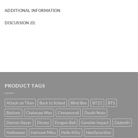
ADDITIONAL INFORMATION
DISCUSSION (0)
PRODUCT TAGS
Attack on Titan
Back to School
Blind Box
BT21
BTS
Buttons
Chainsaw Man
Cinnamoroll
Death Note
Demon Slayer
Disney
Dragon Ball
Genshin Impact
Glutenfri
Halloween
Hatsune Miku
Hello Kitty
Høstfavoritter