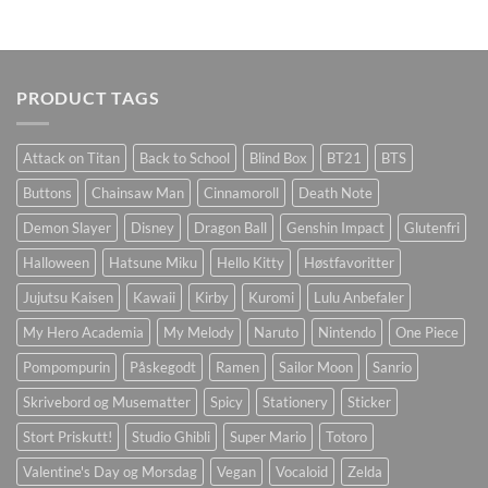
PRODUCT TAGS
Attack on Titan
Back to School
Blind Box
BT21
BTS
Buttons
Chainsaw Man
Cinnamoroll
Death Note
Demon Slayer
Disney
Dragon Ball
Genshin Impact
Glutenfri
Halloween
Hatsune Miku
Hello Kitty
Høstfavoritter
Jujutsu Kaisen
Kawaii
Kirby
Kuromi
Lulu Anbefaler
My Hero Academia
My Melody
Naruto
Nintendo
One Piece
Pompompurin
Påskegodt
Ramen
Sailor Moon
Sanrio
Skrivebord og Musematter
Spicy
Stationery
Sticker
Stort Priskutt!
Studio Ghibli
Super Mario
Totoro
Valentine's Day og Morsdag
Vegan
Vocaloid
Zelda