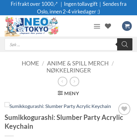
Skip
Fri frakt over 1000,-* ｜Ingen tollavgift｜Sendes fra
to
Oslo, innen 2-4 virkedager :)
content
Products
search
HOME
/
ANIME & SPILL MERCH
/
NØKKELRINGER
MENY
Sumikkogurashi: Slumber Party Acrylic
Legg til i
Keychain
ønskeliste