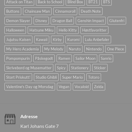
Attack on Titan
Back to School
Blind Box
BT21
BTS
Buttons
Chainsaw Man
Cinnamoroll
Death Note
Demon Slayer
Disney
Dragon Ball
Genshin Impact
Glutenfri
Halloween
Hatsune Miku
Hello Kitty
Høstfavoritter
Jujutsu Kaisen
Kawaii
Kirby
Kuromi
Lulu Anbefaler
My Hero Academia
My Melody
Naruto
Nintendo
One Piece
Pompompurin
Påskegodt
Ramen
Sailor Moon
Sanrio
Skrivebord og Musematter
Spicy
Stationery
Sticker
Stort Priskutt!
Studio Ghibli
Super Mario
Totoro
Valentine's Day og Morsdag
Vegan
Vocaloid
Zelda
Adresse
Karl Johans Gate 7