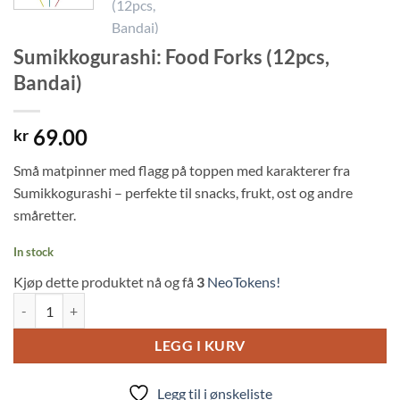
Sumikkogurashi: Food Forks (12pcs,
Bandai)
69.00
kr
Små matpinner med flagg på toppen med karakterer fra
Sumikkogurashi – perfekte til snacks, frukt, ost og andre
småretter.
In stock
Kjøp dette produktet nå og få
3
NeoTokens!
Sumikkogurashi: Food Forks (12pcs, Bandai) quantity
LEGG I KURV
Legg til i ønskeliste