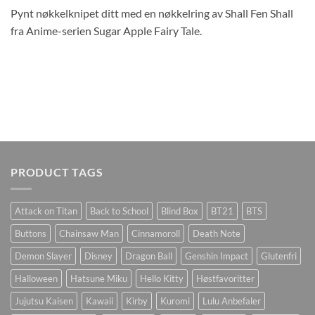
Pynt nøkkelknipet ditt med en nøkkelring av Shall Fen Shall
fra Anime-serien Sugar Apple Fairy Tale.
PRODUCT TAGS
Attack on Titan
Back to School
Blind Box
BT21
BTS
Buttons
Chainsaw Man
Cinnamoroll
Death Note
Demon Slayer
Disney
Dragon Ball
Genshin Impact
Glutenfri
Halloween
Hatsune Miku
Hello Kitty
Høstfavoritter
Jujutsu Kaisen
Kawaii
Kirby
Kuromi
Lulu Anbefaler