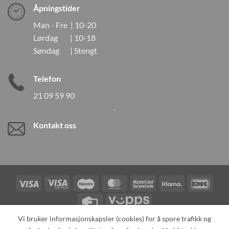
Åpningstider
Man - Fre | 10-20
Lørdag | 10-18
Søndag | Stengt
Telefon
21 09 59 90
Kontakt oss
Visa
Visa
Maestro
MasterCard
MasterCard
Klarna
DanK
Electron
2
Credit
Vipps
Card
Vi bruker informasjonskapsler (cookies) for å spore trafikk og