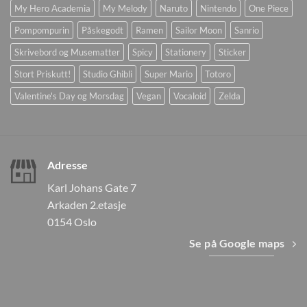
My Hero Academia
My Melody
Naruto
Nintendo
One Piece
Pompompurin
Påskegodt
Ramen
Sailor Moon
Sanrio
Skrivebord og Musematter
Spicy
Stationery
Sticker
Stort Priskutt!
Studio Ghibli
Super Mario
Totoro
Valentine's Day og Morsdag
Vegan
Vocaloid
Zelda
Adresse
Karl Johans Gate 7
Arkaden 2.etasje
0154 Oslo
Se på Google maps