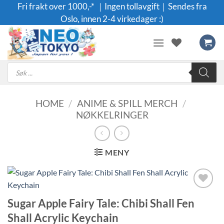
Skip
Fri frakt over 1000,-* ｜Ingen tollavgift｜Sendes fra
to
Oslo, innen 2-4 virkedager :)
content
Products
search
HOME
/
ANIME & SPILL MERCH
/
NØKKELRINGER
MENY
Legg til i
Sugar Apple Fairy Tale: Chibi Shall Fen
ønskeliste
Shall Acrylic Keychain