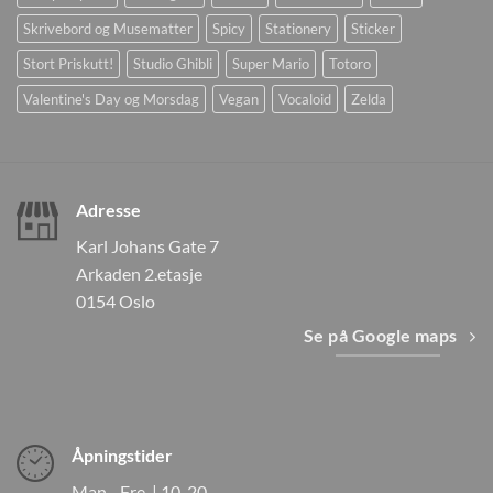
Skrivebord og Musematter
Spicy
Stationery
Sticker
Stort Priskutt!
Studio Ghibli
Super Mario
Totoro
Valentine's Day og Morsdag
Vegan
Vocaloid
Zelda
Adresse
Karl Johans Gate 7
Arkaden 2.etasje
0154 Oslo
Se på Google maps
Åpningstider
Man - Fre | 10-20