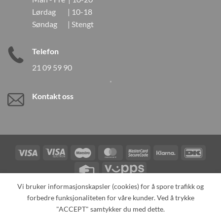
Lørdag | 10-18
Søndag | Stengt
Telefon
21 09 59 90
Kontakt oss
Visa
Visa
Maestro
MasterCard
MasterCard
Klarna
DanK
Electron
2
Credit
Vipps
Card
Vi bruker informasjonskapsler (cookies) for å spore trafikk og
forbedre funksjonaliteten for våre kunder. Ved å trykke
TILBAKEKALLINGER
KONTAKT OSS
OM OSS
SPESIALBESTILLING
MIN KONTO
ALL PRODUCTS
"ACCEPT" samtykker du med dette.