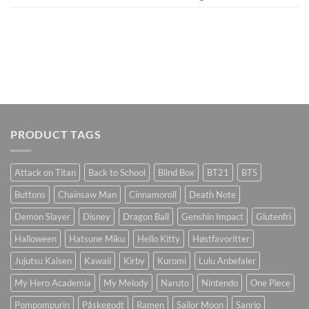
PRODUCT TAGS
Attack on Titan
Back to School
Blind Box
BT21
BTS
Buttons
Chainsaw Man
Cinnamoroll
Death Note
Demon Slayer
Disney
Dragon Ball
Genshin Impact
Glutenfri
Halloween
Hatsune Miku
Hello Kitty
Høstfavoritter
Jujutsu Kaisen
Kawaii
Kirby
Kuromi
Lulu Anbefaler
My Hero Academia
My Melody
Naruto
Nintendo
One Piece
Pompompurin
Påskegodt
Ramen
Sailor Moon
Sanrio