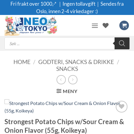
Skip
Fri frakt over 1000,-* ｜Ingen tollavgift｜Sendes fra
to
Oslo, innen 2-4 virkedager :)
content
Products
search
HOME
/
GODTERI, SNACKS & DRIKKE
/
SNACKS
MENY
Legg til i
Strongest Potato Chips w/Sour Cream &
ønskeliste
Onion Flavor (55g, Koikeya)