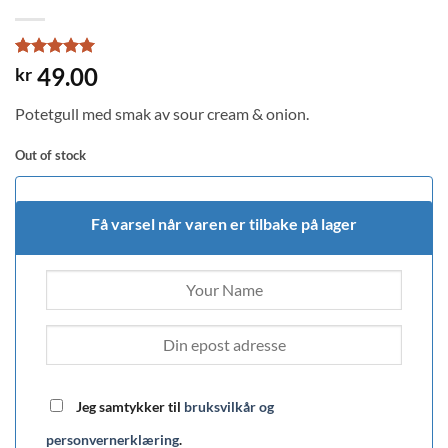
Rated
1
5
49.00
kr
out of 5
based on
Potetgull med smak av sour cream & onion.
customer
rating
Out of stock
Få varsel når varen er tilbake på lager
Jeg samtykker til
bruksvilkår og
personvernerklæring
.