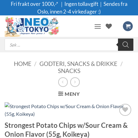
Skip
Fri frakt over 1000,-* ｜Ingen tollavgift｜Sendes fra
to
Oslo, innen 2-4 virkedager :)
content
Products
search
HOME
/
GODTERI, SNACKS & DRIKKE
/
SNACKS
MENY
Legg til i
Strongest Potato Chips w/Sour Cream &
ønskeliste
Onion Flavor (55g, Koikeya)