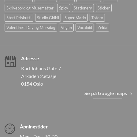
Skrivebord og Musematter
Spicy
Stationery
Sticker
Stort Priskutt!
Studio Ghibli
Super Mario
Totoro
Valentine's Day og Morsdag
Vegan
Vocaloid
Zelda
Adresse
Karl Johans Gate 7
Arkaden 2.etasje
0154 Oslo
Se på Google maps
Åpningstider
Man - Fre | 10-20