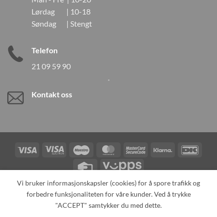
Lørdag | 10-18
Søndag | Stengt
Telefon
21 09 59 90
Kontakt oss
Visa
Visa
Maestro
MasterCard
MasterCard
Klarna
DanK
Electron
2
Credit
Vipps
Card
Vi bruker informasjonskapsler (cookies) for å spore trafikk og
forbedre funksjonaliteten for våre kunder. Ved å trykke
TILBAKEKALLINGER
KONTAKT OSS
OM OSS
SPESIALBESTILLING
MIN KONTO
ALL PRODUCTS
"ACCEPT" samtykker du med dette.