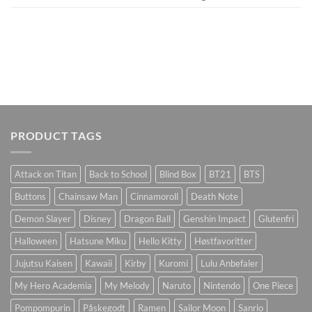
PRODUCT TAGS
Attack on Titan
Back to School
Blind Box
BT21
BTS
Buttons
Chainsaw Man
Cinnamoroll
Death Note
Demon Slayer
Disney
Dragon Ball
Genshin Impact
Glutenfri
Halloween
Hatsune Miku
Hello Kitty
Høstfavoritter
Jujutsu Kaisen
Kawaii
Kirby
Kuromi
Lulu Anbefaler
My Hero Academia
My Melody
Naruto
Nintendo
One Piece
Pompompurin
Påskegodt
Ramen
Sailor Moon
Sanrio