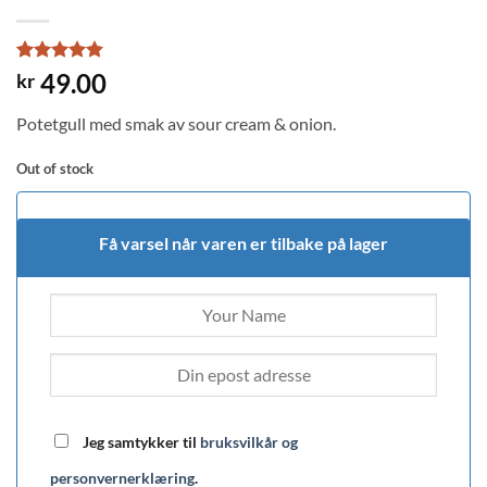
Rated
1
5
49.00
kr
out of 5
based on
Potetgull med smak av sour cream & onion.
customer
rating
Out of stock
Få varsel når varen er tilbake på lager
Jeg samtykker til
bruksvilkår og
personvernerklæring
.