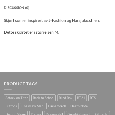
DISCUSSION (0)
Skjørt som er inspirert av J-Fashion og Harajuku.stilen.
Dette skjørtet er i størrelsen M.
PRODUCT TAGS
Attack on Titan
Back to School
Blind Box
BT21
BTS
Buttons
Chainsaw Man
Cinnamoroll
Death Note
Demon Slayer
Disney
Dragon Ball
Genshin Impact
Glutenfri