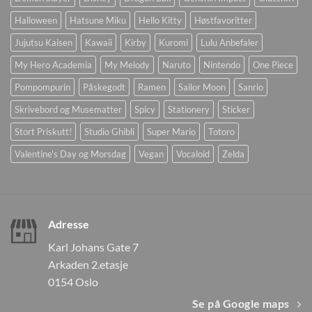
Halloween
Hatsune Miku
Hello Kitty
Høstfavoritter
Jujutsu Kaisen
Kawaii
Kirby
Kuromi
Lulu Anbefaler
My Hero Academia
My Melody
Naruto
Nintendo
One Piece
Pompompurin
Påskegodt
Ramen
Sailor Moon
Sanrio
Skrivebord og Musematter
Spicy
Stationery
Sticker
Stort Priskutt!
Studio Ghibli
Super Mario
Totoro
Valentine's Day og Morsdag
Vegan
Vocaloid
Zelda
Adresse
Karl Johans Gate 7
Arkaden 2.etasje
0154 Oslo
Se på Google maps