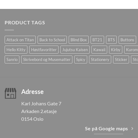
PRODUCT TAGS
Attack on Titan
Back to School
Blind Box
BT21
BTS
Buttons
Hello Kitty
Høstfavoritter
Jujutsu Kaisen
Kawaii
Kirby
Kurom
Sanrio
Skrivebord og Musematter
Spicy
Stationery
Sticker
Sto
Adresse
Karl Johans Gate 7
Arkaden 2.etasje
0154 Oslo
Se på Google maps