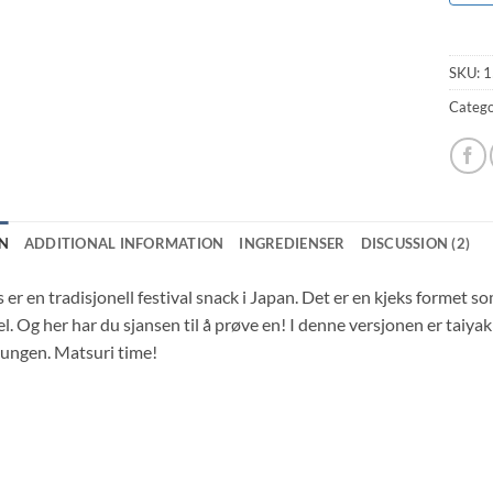
SKU:
1
Catego
N
ADDITIONAL INFORMATION
INGREDIENSER
DISCUSSION (2)
s er en tradisjonell festival snack i Japan. Det er en kjeks formet so
el. Og her har du sjansen til å prøve en! I denne versjonen er tai
tungen. Matsuri time!