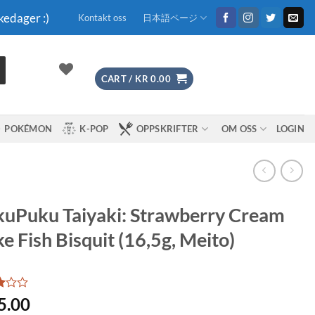
kedager :)
Kontakt oss
日本語ページ
CART /
KR
0.00
POKÉMON
K-POP
OPPSKRIFTER
OM OSS
LOGIN
uPuku Taiyaki: Strawberry Cream
e Fish Bisquit (16,5g, Meito)
5.00