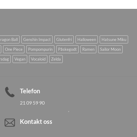
ragon Ball
Genshin Impact
Glutenfri
Halloween
Hatsune Miku
One Piece
Pompompurin
Påskegodt
Ramen
Sailor Moon
rsdag
Vegan
Vocaloid
Zelda
Telefon
21 09 59 90
Kontakt oss