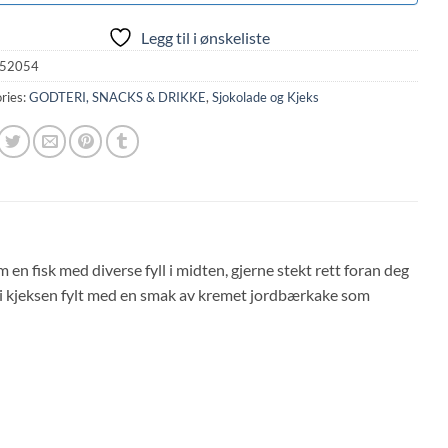
Legg til i ønskeliste
52054
ries:
GODTERI, SNACKS & DRIKKE
,
Sjokolade og Kjeks
m en fisk med diverse fyll i midten, gjerne stekt rett foran deg
yaki kjeksen fylt med en smak av kremet jordbærkake som