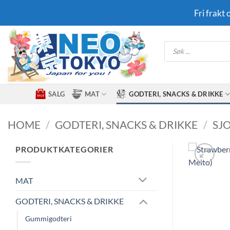
Skip
Fri frakt
to
content
Products
search
SALG
MAT
GODTERI, SNACKS & DRIKKE
HOME
/
GODTERI, SNACKS & DRIKKE
/
SJ
PRODUKTKATEGORIER
MAT
GODTERI, SNACKS & DRIKKE
Gummigodteri