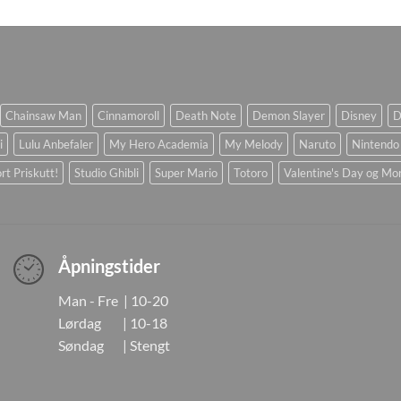
Chainsaw Man
Cinnamoroll
Death Note
Demon Slayer
Disney
D
i
Lulu Anbefaler
My Hero Academia
My Melody
Naruto
Nintendo
rt Priskutt!
Studio Ghibli
Super Mario
Totoro
Valentine's Day og Mo
Åpningstider
Man - Fre | 10-20
Lørdag | 10-18
Søndag | Stengt