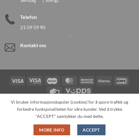
Telefon
21 09 59 90
Kontakt oss
Visa
Visa
Maestro
MasterCard
MasterCard
Klarna
DanK
Electron
2
Credit
Vipps
Card
Vi bruker informasjonskapsler (cookies) for å spore trafikk og
forbedre funksjonaliteten for våre kunder. Ved å trykke
TILBAKEKALLINGER
KONTAKT OSS
OM OSS
SPESIALBESTILLING
MIN KONTO
ALL PRODUCTS
"ACCEPT" samtykker du med dette.
Copyright 2026 ©
Neo Tokyo by Neo Tokyo Norway AS -With Love
MORE INFO
ACCEPT
from Japan-