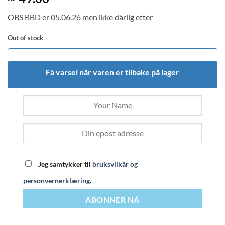
out of 5
based on
OBS BBD er 05.06.26 men ikke dårlig etter
customer
rating
Out of stock
Få varsel når varen er tilbake på lager
Jeg samtykker til
bruksvilkår og
personvernerklæring
.
ABONNER NÅ