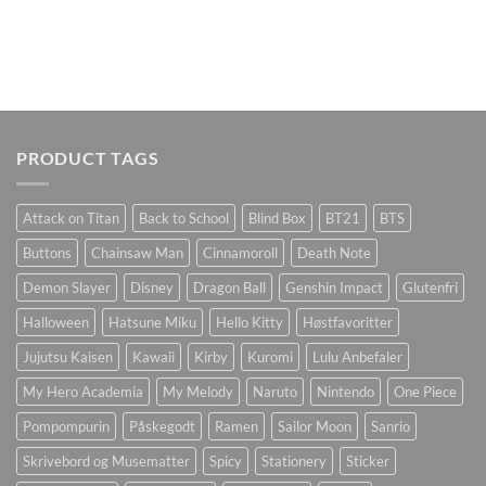
PRODUCT TAGS
Attack on Titan
Back to School
Blind Box
BT21
BTS
Buttons
Chainsaw Man
Cinnamoroll
Death Note
Demon Slayer
Disney
Dragon Ball
Genshin Impact
Glutenfri
Halloween
Hatsune Miku
Hello Kitty
Høstfavoritter
Jujutsu Kaisen
Kawaii
Kirby
Kuromi
Lulu Anbefaler
My Hero Academia
My Melody
Naruto
Nintendo
One Piece
Pompompurin
Påskegodt
Ramen
Sailor Moon
Sanrio
Skrivebord og Musematter
Spicy
Stationery
Sticker