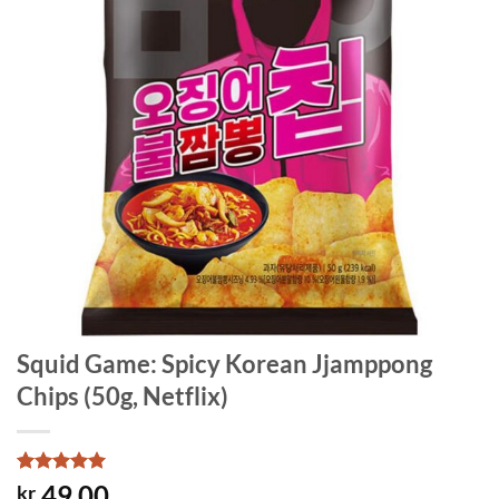
Squid Game: Spicy Korean Jjamppong
Chips (50g, Netflix)
Rated
1
5
49.00
kr