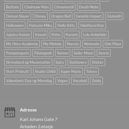
Buttons
Chainsaw Man
Cinnamoroll
Death Note
Demon Slayer
Disney
Dragon Ball
Genshin Impact
Glutenfri
Halloween
Hatsune Miku
Hello Kitty
Høstfavoritter
Jujutsu Kaisen
Kawaii
Kirby
Kuromi
Lulu Anbefaler
My Hero Academia
My Melody
Naruto
Nintendo
One Piece
Pompompurin
Påskegodt
Ramen
Sailor Moon
Sanrio
Skrivebord og Musematter
Spicy
Stationery
Sticker
Stort Priskutt!
Studio Ghibli
Super Mario
Totoro
Valentine's Day og Morsdag
Vegan
Vocaloid
Zelda
Adresse
Karl Johans Gate 7
Arkaden 2.etasje