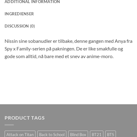
ADDITIONAL INFORMATION
INGREDIENSER
DISCUSSION (0)
Nissin sine sobanudler er tilbake, denne gangen med Anya fra
Spy x Family-serien på pakningen. De er like smakfulle og
gode som alltid, nå bare med et snev av anime-moro.
PRODUCT TAGS
Attack on Titan
Back to School
Blind Box
BT21
BTS