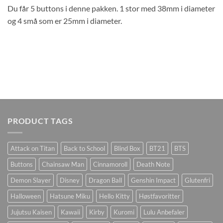
Du får 5 buttons i denne pakken. 1 stor med 38mm i diameter
og 4 små som er 25mm i diameter.
PRODUCT TAGS
Attack on Titan
Back to School
Blind Box
BT21
BTS
Buttons
Chainsaw Man
Cinnamoroll
Death Note
Demon Slayer
Disney
Dragon Ball
Genshin Impact
Glutenfri
Halloween
Hatsune Miku
Hello Kitty
Høstfavoritter
Jujutsu Kaisen
Kawaii
Kirby
Kuromi
Lulu Anbefaler