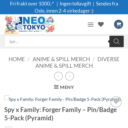
Skip
Fri frakt over 1000,-* ｜Ingen tollavgift｜Sendes fra
to
Oslo, innen 2-4 virkedager :)
content
Products
search
HOME
/
ANIME & SPILL MERCH
/
DIVERSE
ANIME & SPILL MERCH
MENY
Spy x Family: Forger Family – Pin/Badge
Legg til i
5-Pack (Pyramid)
ønskeliste