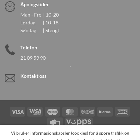
Åpningstider
Man - Fre | 10-20
Lørdag | 10-18
Søndag | Stengt
Telefon
21 09 59 90
Kontakt oss
Visa
Visa
Maestro
MasterCard
MasterCard
Klarna
DanK
Electron
2
Credit
Vipps
Card
Vi bruker informasjonskapsler (cookies) for å spore trafikk og