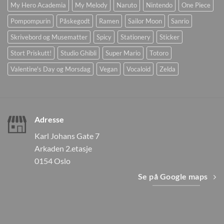
My Hero Academia
My Melody
Naruto
Nintendo
One Piece
Pompompurin
Påskegodt
Ramen
Sailor Moon
Sanrio
Skrivebord og Musematter
Spicy
Stationery
Sticker
Stort Priskutt!
Studio Ghibli
Super Mario
Totoro
Valentine's Day og Morsdag
Vegan
Vocaloid
Zelda
Adresse
Karl Johans Gate 7
Arkaden 2.etasje
0154 Oslo
Se på Google maps