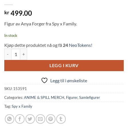
499.00
kr
Figur av Anya Forger fra Spy x Family.
In stock
Kjøp dette produktet nå og få
24
NeoTokens!
Spy x Family: Anya Forger SFC Figure (10cm, ABYstyle) quantity
LEGG I KURV
Legg til i ønskeliste
SKU:
153591
Categories:
ANIME & SPILL MERCH
,
Figurer
,
Samlefigurer
Tag:
Spy x Family