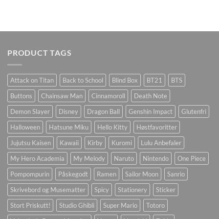
PRODUCT TAGS
Attack on Titan
Back to School
Blind Box
BT21
BTS
Buttons
Chainsaw Man
Cinnamoroll
Death Note
Demon Slayer
Disney
Dragon Ball
Genshin Impact
Glutenfri
Halloween
Hatsune Miku
Hello Kitty
Høstfavoritter
Jujutsu Kaisen
Kawaii
Kirby
Kuromi
Lulu Anbefaler
My Hero Academia
My Melody
Naruto
Nintendo
One Piece
Pompompurin
Påskegodt
Ramen
Sailor Moon
Sanrio
Skrivebord og Musematter
Spicy
Stationery
Sticker
Stort Priskutt!
Studio Ghibli
Super Mario
Totoro