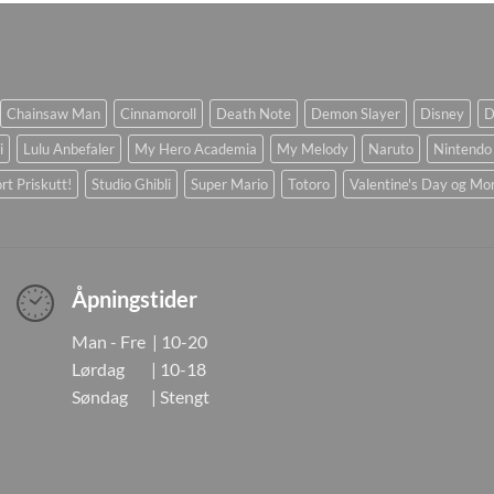
Chainsaw Man
Cinnamoroll
Death Note
Demon Slayer
Disney
D
i
Lulu Anbefaler
My Hero Academia
My Melody
Naruto
Nintendo
rt Priskutt!
Studio Ghibli
Super Mario
Totoro
Valentine's Day og Mo
Åpningstider
Man - Fre | 10-20
Lørdag | 10-18
Søndag | Stengt