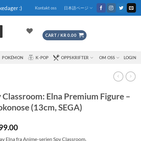
kedager :)
Kontakt oss
日本語ページ
CART /
KR
0.00
POKÉMON
K-POP
OPPSKRIFTER
OM OSS
LOGIN
 Classroom: Elna Premium Figure –
okonose (13cm, SEGA)
99.00
 av Elna fra Anime-serien Spy Classroom.