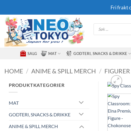
Skip
Fri frakt
to
content
Products
search
SALG
MAT
GODTERI, SNACKS & DRIKKE
HOME
/
ANIME & SPILL MERCH
/
FIGURER
PRODUKTKATEGORIER
MAT
GODTERI, SNACKS & DRIKKE
ANIME & SPILL MERCH