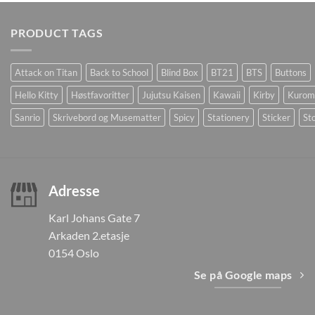
PRODUCT TAGS
Attack on Titan
Back to School
Blind Box
BT21
BTS
Buttons
Hello Kitty
Høstfavoritter
Jujutsu Kaisen
Kawaii
Kirby
Kurom
Sanrio
Skrivebord og Musematter
Spicy
Stationery
Sticker
Sto
Adresse
Karl Johans Gate 7
Arkaden 2.etasje
0154 Oslo
Se på Google maps