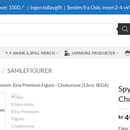
 over 1000,-* ｜Ingen tollavgift｜Sendes fra Oslo, innen 2-4 vir
ANIME & SPILL MERCH
JAPANSKE PRODUKTER
/
SAMLEFIGURER
Spy
Ch
Legg til i
ønskeliste
4
kr
Figur