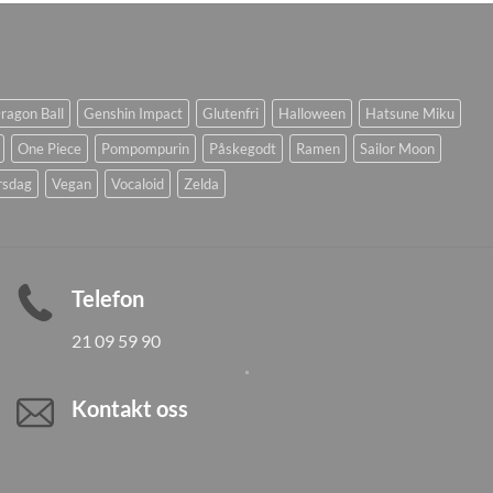
ragon Ball
Genshin Impact
Glutenfri
Halloween
Hatsune Miku
One Piece
Pompompurin
Påskegodt
Ramen
Sailor Moon
rsdag
Vegan
Vocaloid
Zelda
Telefon
21 09 59 90
Kontakt oss