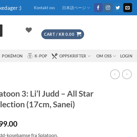
kedager :)
Kontakt oss
日本語ページ
CART /
KR
0.00
POKÉMON
K-POP
OPPSKRIFTER
OM OSS
LOGIN
atoon 3: Li’l Judd – All Star
lection (17cm, Sanei)
99.00
Judd-kosebamse fra Splatoon.