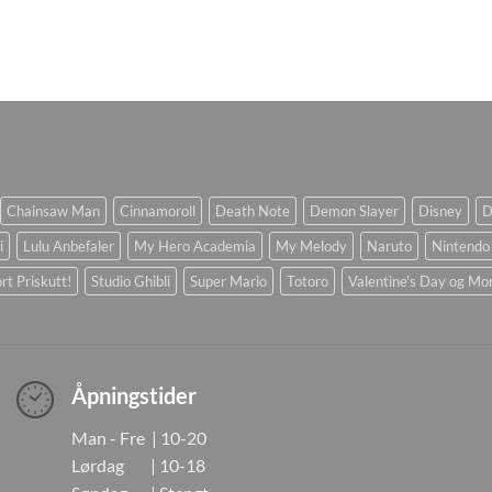
Chainsaw Man
Cinnamoroll
Death Note
Demon Slayer
Disney
D
i
Lulu Anbefaler
My Hero Academia
My Melody
Naruto
Nintendo
rt Priskutt!
Studio Ghibli
Super Mario
Totoro
Valentine's Day og Mo
Åpningstider
Man - Fre | 10-20
Lørdag | 10-18