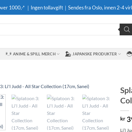
 over 1000,-* ｜Ingen tollavgift｜Sendes fra Oslo, innen 2-4 vir
ANIME & SPILL MERCH
JAPANSKE PRODUKTER
Spl
Col
Legg til i
ønskeliste
3
kr
Li’l 