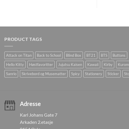
PRODUCT TAGS
Attack on Titan
Back to School
Blind Box
BT21
BTS
Buttons
Hello Kitty
Høstfavoritter
Jujutsu Kaisen
Kawaii
Kirby
Kurom
Sanrio
Skrivebord og Musematter
Spicy
Stationery
Sticker
Sto
Adresse
Karl Johans Gate 7
Arkaden 2.etasje