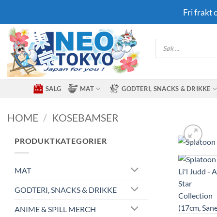
Skip
Fri frakt
to
content
Products
search
SALG
MAT
GODTERI, SNACKS & DRIKKE
HOME
/
KOSEBAMSER
PRODUKTKATEGORIER
MAT
GODTERI, SNACKS & DRIKKE
ANIME & SPILL MERCH