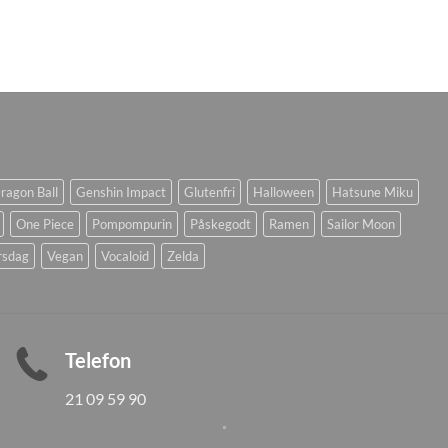
ragon Ball
Genshin Impact
Glutenfri
Halloween
Hatsune Miku
One Piece
Pompompurin
Påskegodt
Ramen
Sailor Moon
rsdag
Vegan
Vocaloid
Zelda
Telefon
21 09 59 90