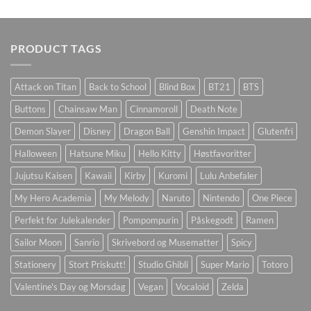
PRODUCT TAGS
Attack on Titan
Back to School
Blind Box
BT21
BTS
Buttons
Chainsaw Man
Cinnamoroll
Death Note
Demon Slayer
Disney
Dragon Ball
Genshin Impact
Glutenfri
Halloween
Hatsune Miku
Hello Kitty
Høstfavoritter
Jujutsu Kaisen
Kawaii
Kirby
Kuromi
Lulu Anbefaler
My Hero Academia
My Melody
Naruto
Nintendo
One Piece
Perfekt for Julekalender
Pompompurin
Påskegodt
Ramen
Sailor Moon
Sanrio
Skrivebord og Musematter
Spicy
Stationery
Stort Priskutt!
Studio Ghibli
Super Mario
Totoro
Valentine's Day og Morsdag
Vegan
Vocaloid
Zelda