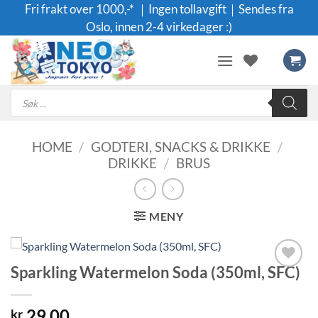
Skip
Fri frakt over 1000,-* ｜Ingen tollavgift｜Sendes fra
to
Oslo, innen 2-4 virkedager :)
content
Products
search
HOME
/
GODTERI, SNACKS & DRIKKE
/
DRIKKE
/
BRUS
MENY
Sparkling Watermelon Soda (350ml, SFC)
Legg til i
ønskeliste
29.00
kr