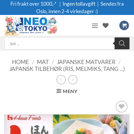
Skip
Fri frakt over 1000,-* ｜Ingen tollavgift｜Sendes fra
to
Oslo, innen 2-4 virkedager :)
content
Products
search
HOME
/
MAT
/
JAPANSKE MATVARER
/
JAPANSK TILBEHØR (RIS, MELMIKS, TANG ...)
MENY
Legg til i
ønskeliste