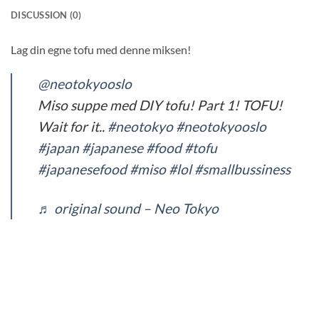
DISCUSSION (0)
Lag din egne tofu med denne miksen!
@neotokyooslo
Miso suppe med DIY tofu! Part 1! TOFU!
Wait for it..
#neotokyo
#neotokyooslo
#japan
#japanese
#food
#tofu
#japanesefood
#miso
#lol
#smallbussiness
♬ original sound – Neo Tokyo