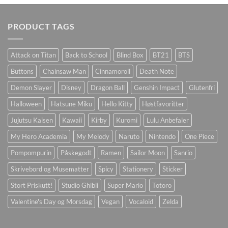
PRODUCT TAGS
Attack on Titan
Back to School
Blind Box
BT21
BTS
Buttons
Chainsaw Man
Cinnamoroll
Death Note
Demon Slayer
Disney
Dragon Ball
Genshin Impact
Glutenfri
Halloween
Hatsune Miku
Hello Kitty
Høstfavoritter
Jujutsu Kaisen
Kawaii
Kirby
Kuromi
Lulu Anbefaler
My Hero Academia
My Melody
Naruto
Nintendo
One Piece
Pompompurin
Påskegodt
Ramen
Sailor Moon
Sanrio
Skrivebord og Musematter
Spicy
Stationery
Sticker
Stort Priskutt!
Studio Ghibli
Super Mario
Totoro
Valentine's Day og Morsdag
Vegan
Vocaloid
Zelda