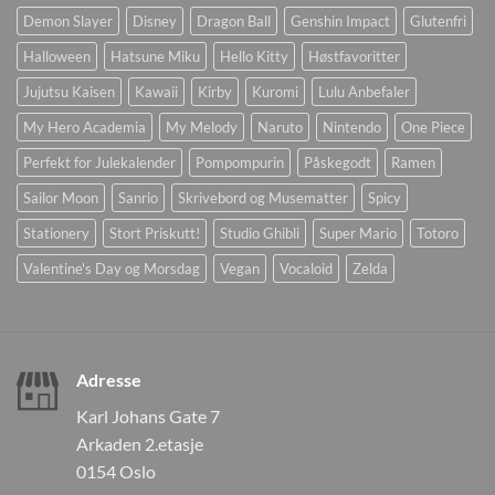
Demon Slayer
Disney
Dragon Ball
Genshin Impact
Glutenfri
Halloween
Hatsune Miku
Hello Kitty
Høstfavoritter
Jujutsu Kaisen
Kawaii
Kirby
Kuromi
Lulu Anbefaler
My Hero Academia
My Melody
Naruto
Nintendo
One Piece
Perfekt for Julekalender
Pompompurin
Påskegodt
Ramen
Sailor Moon
Sanrio
Skrivebord og Musematter
Spicy
Stationery
Stort Priskutt!
Studio Ghibli
Super Mario
Totoro
Valentine's Day og Morsdag
Vegan
Vocaloid
Zelda
Adresse
Karl Johans Gate 7
Arkaden 2.etasje
0154 Oslo