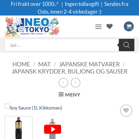
Skip
Fri frakt over 1000,-* ｜Ingen tollavgift｜Sendes fra
to
Oslo, innen 2-4 virkedager :)
content
Products
search
HOME
/
MAT
/
JAPANSKE MATVARER
/
JAPANSK KRYDDER, BULJONG OG SAUSER
MENY
Legg til i
ønskeliste