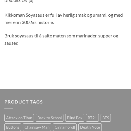
DISCUSSION (0)
Kikkoman Soyasaus er full av herlig smak og umami, og med
mer enn 300 års historie.
Bruk soyasaus til å salte maten som marinader, supper og
sauser.
PRODUCT TAGS
Attack on Titan
Back to School
Blind Box
BT21
BTS
Buttons
Chainsaw Man
Cinnamoroll
Death Note