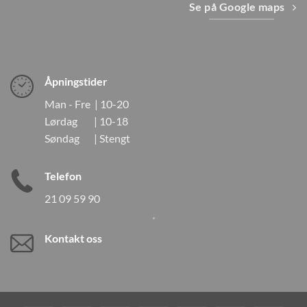
Se på Google maps
Åpningstider
Man - Fre | 10-20
Lørdag | 10-18
Søndag | Stengt
Telefon
21 09 59 90
Kontakt oss