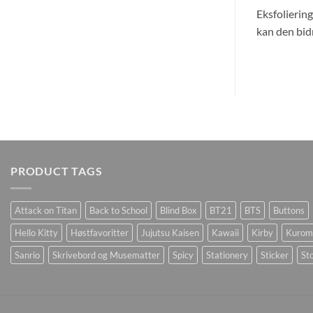
Eksfolierin
kan den bidr
PRODUCT TAGS
Attack on Titan
Back to School
Blind Box
BT21
BTS
Buttons
Hello Kitty
Høstfavoritter
Jujutsu Kaisen
Kawaii
Kirby
Kurom
Sanrio
Skrivebord og Musematter
Spicy
Stationery
Sticker
Sto