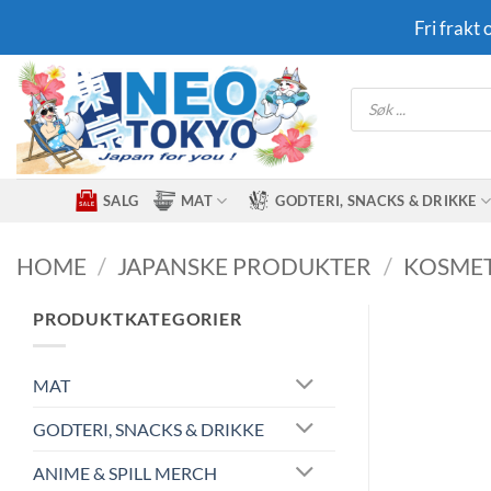
Skip
Fri frakt
to
content
Products
search
SALG
MAT
GODTERI, SNACKS & DRIKKE
HOME
/
JAPANSKE PRODUKTER
/
KOSMET
PRODUKTKATEGORIER
MAT
GODTERI, SNACKS & DRIKKE
ANIME & SPILL MERCH