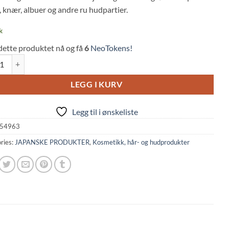
 knær, albuer og andre ru hudpartier.
k
dette produktet nå og få
6
NeoTokens!
lk Foot Care Pumice Stone for Heels & Elbows (1pc, Cogit) quantity
LEGG I KURV
Legg til i ønskeliste
54963
ries:
JAPANSKE PRODUKTER
,
Kosmetikk, hår- og hudprodukter