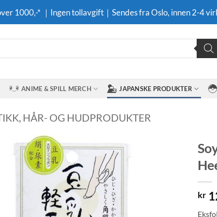
 over 1000,-* ｜Ingen tollavgift｜Sendes fra Oslo, innen 2-4 vir
ANIME & SPILL MERCH
JAPANSKE PRODUKTER
IKK, HÅR- OG HUDPRODUKTER
Soy
Hee
Legg til i
ønskeliste
1
kr
Eksfo