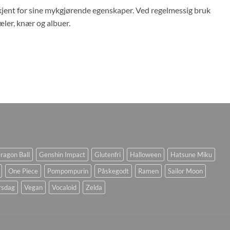
 kjent for sine mykgjørende egenskaper. Ved regelmessig bruk
æler, knær og albuer.
ragon Ball
Genshin Impact
Glutenfri
Halloween
Hatsune Miku
One Piece
Pompompurin
Påskegodt
Ramen
Sailor Moon
rsdag
Vegan
Vocaloid
Zelda