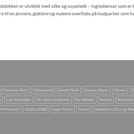
gsblokken er utviklet med silke og soyamelk – ingredienser som er
a til en jevnere, glattere og mykere overflate på hudpartier som h
Chainsaw Man
Cinnamoroll
Death Note
Demon Slayer
Disney
D
i
Lulu Anbefaler
My Hero Academia
My Melody
Naruto
Nintendo
rt Priskutt!
Studio Ghibli
Super Mario
Totoro
Valentine's Day og Mo