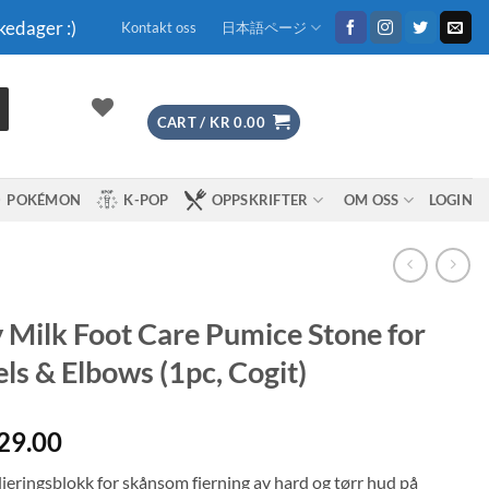
kedager :)
Kontakt oss
日本語ページ
CART /
KR
0.00
POKÉMON
K-POP
OPPSKRIFTER
OM OSS
LOGIN
 Milk Foot Care Pumice Stone for
ls & Elbows (1pc, Cogit)
29.00
lieringsblokk for skånsom fjerning av hard og tørr hud på