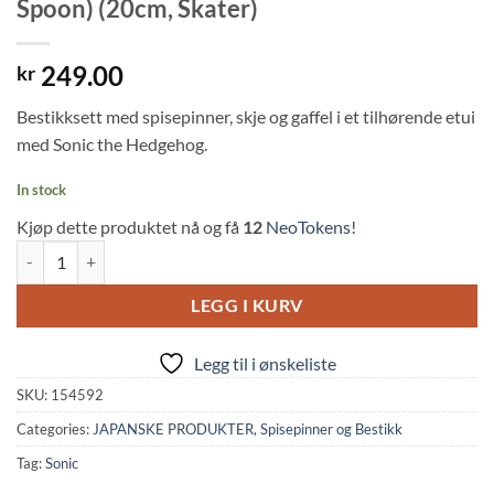
Spoon) (20cm, Skater)
249.00
kr
Bestikksett med spisepinner, skje og gaffel i et tilhørende etui
med Sonic the Hedgehog.
In stock
Kjøp dette produktet nå og få
12
NeoTokens!
Sonic: Utensil Set (Chopsticks, Fork & Spoon) (20cm, Skater) quantity
LEGG I KURV
Legg til i ønskeliste
SKU:
154592
Categories:
JAPANSKE PRODUKTER
,
Spisepinner og Bestikk
Tag:
Sonic