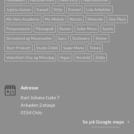
Jujutsu Kaisen
Kawaii
Kirby
Kuromi
Lulu Anbefaler
My Hero Academia
My Melody
Naruto
Nintendo
One Piece
Pompompurin
Påskegodt
Ramen
Sailor Moon
Sanrio
Skrivebord og Musematter
Spicy
Stationery
Sticker
Stort Priskutt!
Studio Ghibli
Super Mario
Totoro
Valentine's Day og Morsdag
Vegan
Vocaloid
Zelda
Adresse
Karl Johans Gate 7
Arkaden 2.etasje
0154 Oslo
Se på Google maps