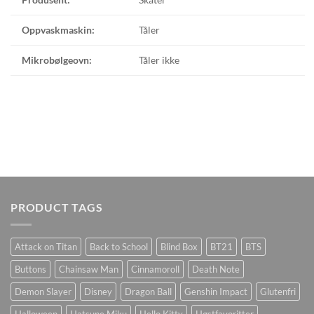
Oppvaskmaskin:
Tåler
Mikrobølgeovn:
Tåler ikke
PRODUCT TAGS
Attack on Titan
Back to School
Blind Box
BT21
BTS
Buttons
Chainsaw Man
Cinnamoroll
Death Note
Demon Slayer
Disney
Dragon Ball
Genshin Impact
Glutenfri
Halloween
Hatsune Miku
Hello Kitty
Høstfavoritter