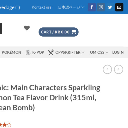
kedager :)
Kontakt oss
日本語ページ
CART /
KR
0.00
POKÉMON
K-POP
OPPSKRIFTER
OM OSS
LOGIN
ic: Main Characters Sparkling
on Tea Flavor Drink (315ml,
ean Bomb)