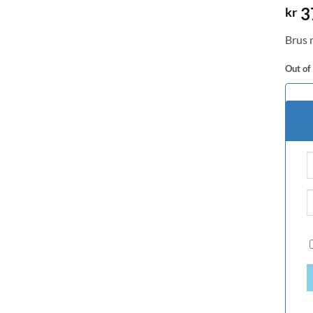
Rate
1
3
kr
out o
based
Brus 
custo
rating
Out of