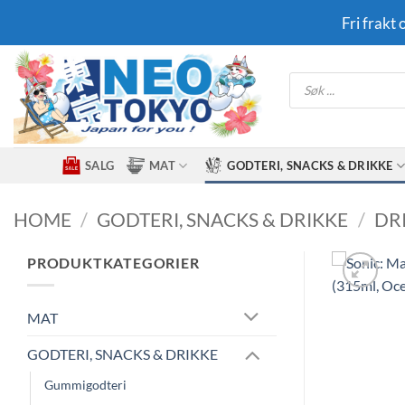
Skip
Fri frakt
to
content
Products
search
SALG
MAT
GODTERI, SNACKS & DRIKKE
HOME
/
GODTERI, SNACKS & DRIKKE
/
DR
PRODUKTKATEGORIER
MAT
GODTERI, SNACKS & DRIKKE
Gummigodteri