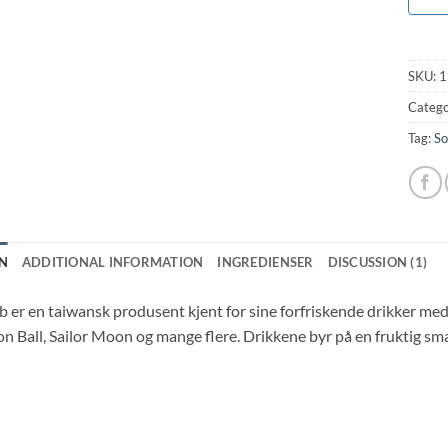
SKU:
1
Catego
Tag:
So
N
ADDITIONAL INFORMATION
INGREDIENSER
DISCUSSION (1)
er en taiwansk produsent kjent for sine forfriskende drikker med 
on Ball, Sailor Moon og mange flere. Drikkene byr på en fruktig s