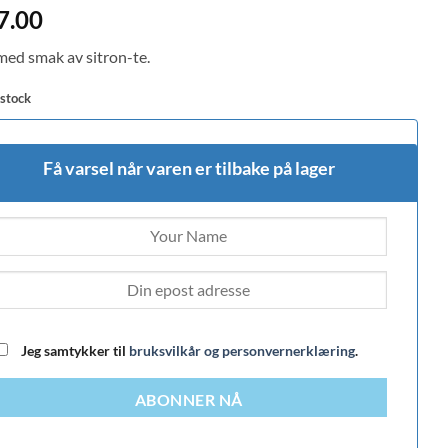
d
4
7.00
f 5
 on
med smak av sitron-te.
mer
 stock
Få varsel når varen er tilbake på lager
Jeg samtykker til
bruksvilkår og personvernerklæring
.
ABONNER NÅ