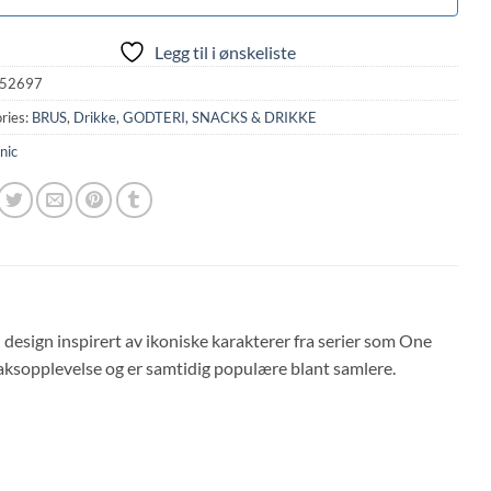
Legg til i ønskeliste
52697
ries:
BRUS
,
Drikke
,
GODTERI, SNACKS & DRIKKE
nic
design inspirert av ikoniske karakterer fra serier som One
maksopplevelse og er samtidig populære blant samlere.