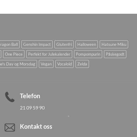
ragon Ball
Genshin Impact
Glutenfri
Halloween
Hatsune Miku
One Piece
Perfekt for Julekalender
Pompompurin
Påskegodt
ne's Day og Morsdag
Vegan
Vocaloid
Zelda
Telefon
21 09 59 90
Kontakt oss