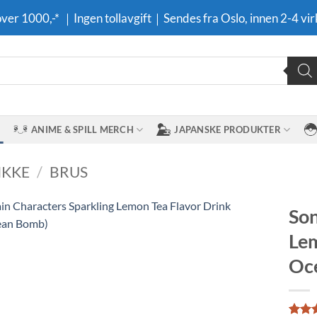
 over 1000,-* ｜Ingen tollavgift｜Sendes fra Oslo, innen 2-4 vir
ANIME & SPILL MERCH
JAPANSKE PRODUKTER
IKKE
/
BRUS
Son
Lem
Legg til i
ønskeliste
Oc