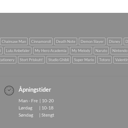
Chainsaw Man
Cinnamoroll
Death Note
Demon Slayer
Disney
D
i
Lulu Anbefaler
My Hero Academia
My Melody
Naruto
Nintendo
tationery
Stort Priskutt!
Studio Ghibli
Super Mario
Totoro
Valenti
Åpningstider
Man - Fre | 10-20
Lørdag | 10-18
Søndag | Stengt