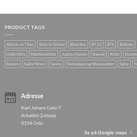
PRODUCT TAGS
Attack on Titan
Back to School
Blind Box
BT21
BTS
Buttons
Hello Kitty
Høstfavoritter
Jujutsu Kaisen
Kawaii
Kirby
Kurom
Ramen
Sailor Moon
Sanrio
Skrivebord og Musematter
Spicy
S
Adresse
Karl Johans Gate 7
Arkaden 2.etasje
0154 Oslo
Se på Google maps