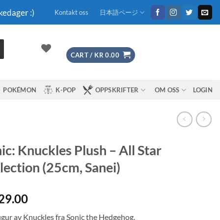
kedager :)
Kontakt oss
日本語ページ
CART /
KR
0.00
POKÉMON
K-POP
OPPSKRIFTER
OM OSS
LOGIN
ic: Knuckles Plush – All Star
lection (25cm, Sanei)
29.00
figur av Knuckles fra Sonic the Hedgehog.