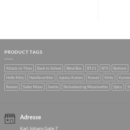
PRODUCT TAGS
Attack on Titan
Back to School
Blind Box
BT21
BTS
Buttons
Hello Kitty
Høstfavoritter
Jujutsu Kaisen
Kawaii
Kirby
Kurom
Ramen
Sailor Moon
Sanrio
Skrivebord og Musematter
Spicy
S
Adresse
Karl Johans Gate 7