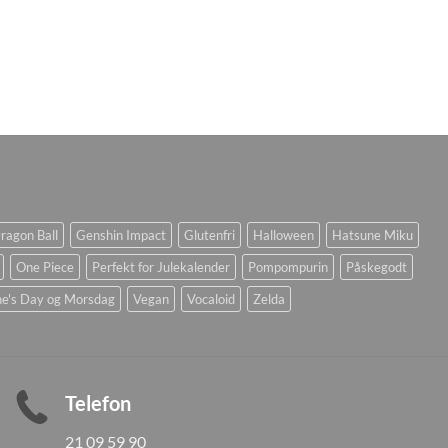
ragon Ball
Genshin Impact
Glutenfri
Halloween
Hatsune Miku
One Piece
Perfekt for Julekalender
Pompompurin
Påskegodt
ne's Day og Morsdag
Vegan
Vocaloid
Zelda
Telefon
21 09 59 90