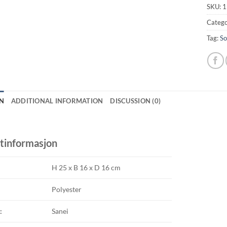
SKU:
1
Catego
Tag:
So
N
ADDITIONAL INFORMATION
DISCUSSION (0)
tinformasjon
H 25 x B 16 x D 16 cm
Polyester
:
Sanei