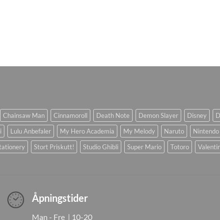
Chainsaw Man
Cinnamoroll
Death Note
Demon Slayer
Disney
D
i
Lulu Anbefaler
My Hero Academia
My Melody
Naruto
Nintendo
tationery
Stort Priskutt!
Studio Ghibli
Super Mario
Totoro
Valenti
Åpningstider
Man - Fre | 10-20