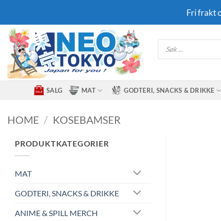
Skip
Fri frakt
to
content
Products
search
SALG
MAT
GODTERI, SNACKS & DRIKKE
HOME
/
KOSEBAMSER
PRODUKTKATEGORIER
MAT
GODTERI, SNACKS & DRIKKE
ANIME & SPILL MERCH