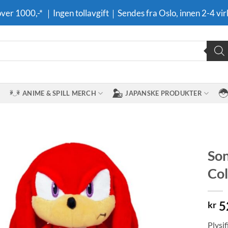
 over 1000,-* ｜Ingen tollavgift｜Sendes fra Oslo, innen 2-4 vir
ANIME & SPILL MERCH
JAPANSKE PRODUKTER
Son
Col
Legg til i
ønskeliste
5
kr
Plysj