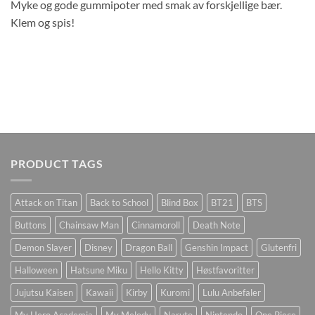
Myke og gode gummipoter med smak av forskjellige bær.
Klem og spis!
PRODUCT TAGS
Attack on Titan
Back to School
Blind Box
BT21
BTS
Buttons
Chainsaw Man
Cinnamoroll
Death Note
Demon Slayer
Disney
Dragon Ball
Genshin Impact
Glutenfri
Halloween
Hatsune Miku
Hello Kitty
Høstfavoritter
Jujutsu Kaisen
Kawaii
Kirby
Kuromi
Lulu Anbefaler