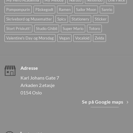
My Hero Academia
My Melody
Naruto
Nintendo
One Piece
Pompompurin
Påskegodt
Ramen
Sailor Moon
Sanrio
Skrivebord og Musematter
Spicy
Stationery
Sticker
Stort Priskutt!
Studio Ghibli
Super Mario
Totoro
Valentine's Day og Morsdag
Vegan
Vocaloid
Zelda
Adresse
Karl Johans Gate 7
Arkaden 2.etasje
0154 Oslo
Se på Google maps