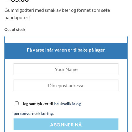
out of 5
based on
Gummigodteri med smak av bær og formet som søte
customer
ratings
pandapoter!
Out of stock
Få varsel når varen er tilbake på lager
Jeg samtykker til
bruksvilkår og
personvernerklæring
.
ABONNER NÅ