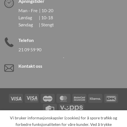
Åpningstider
Man - Fre | 10-20
Lørdag | 10-18
Søndag | Stengt
Telefon
21 09 59 90
Kontakt oss
Visa
Visa
Maestro
MasterCard
MasterCard
Klarna
DanK
Electron
2
Credit
Vipps
Card
Vi bruker informasjonskapsler (cookies) for å spore trafikk og
forbedre funksjonaliteten for våre kunder. Ved å trykke
TILBAKEKALLINGER
KONTAKT OSS
OM OSS