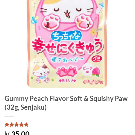
Gummy Peach Flavor Soft & Squishy Paw
(32g, Senjaku)
Rated
2
5
35.00
kr