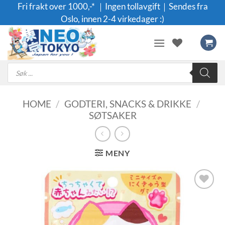
Skip
Fri frakt over 1000,-* ｜Ingen tollavgift｜Sendes fra
to
Oslo, innen 2-4 virkedager :)
content
Products
search
HOME
/
GODTERI, SNACKS & DRIKKE
/
SØTSAKER
MENY
Legg til i
ønskeliste