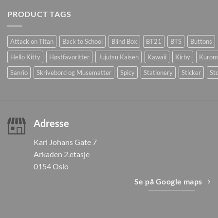
PRODUCT TAGS
Attack on Titan
Back to School
Blind Box
BT21
BTS
Buttons
Hello Kitty
Høstfavoritter
Jujutsu Kaisen
Kawaii
Kirby
Kurom
Sanrio
Skrivebord og Musematter
Spicy
Stationery
Sticker
Sto
Adresse
Karl Johans Gate 7
Arkaden 2.etasje
0154 Oslo
Se på Google maps