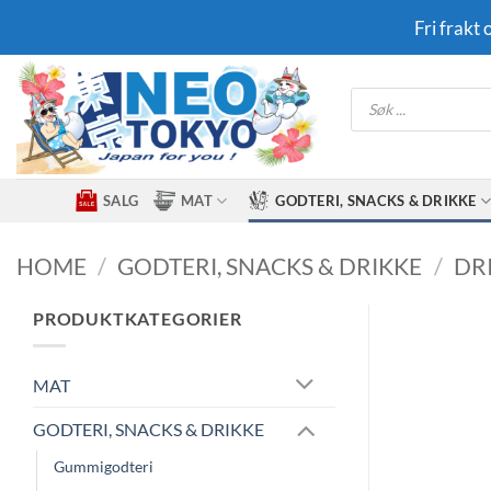
Skip
Fri frakt
to
content
Products
search
SALG
MAT
GODTERI, SNACKS & DRIKKE
HOME
/
GODTERI, SNACKS & DRIKKE
/
DR
PRODUKTKATEGORIER
MAT
GODTERI, SNACKS & DRIKKE
Gummigodteri