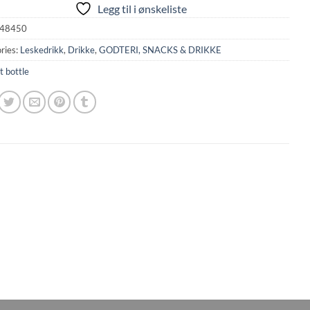
Legg til i ønskeliste
48450
ries:
Leskedrikk
,
Drikke
,
GODTERI, SNACKS & DRIKKE
t bottle