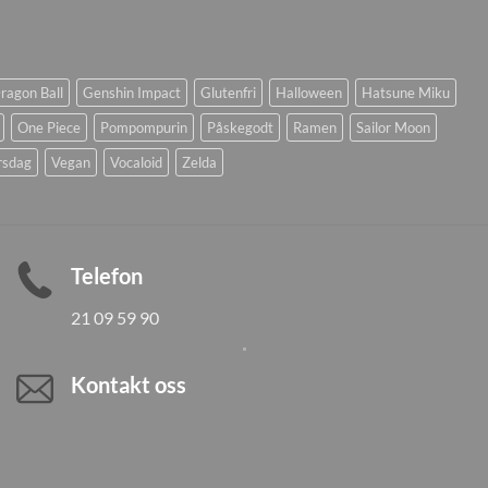
ragon Ball
Genshin Impact
Glutenfri
Halloween
Hatsune Miku
One Piece
Pompompurin
Påskegodt
Ramen
Sailor Moon
rsdag
Vegan
Vocaloid
Zelda
Telefon
21 09 59 90
Kontakt oss