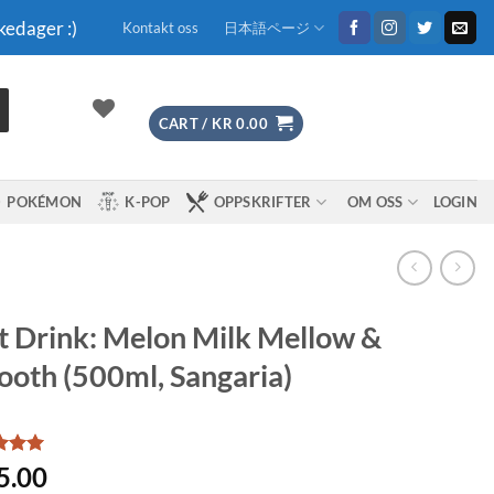
kedager :)
Kontakt oss
日本語ページ
CART /
KR
0.00
POKÉMON
K-POP
OPPSKRIFTER
OM OSS
LOGIN
t Drink: Melon Milk Mellow &
oth (500ml, Sangaria)
d
5
5.00
f 5