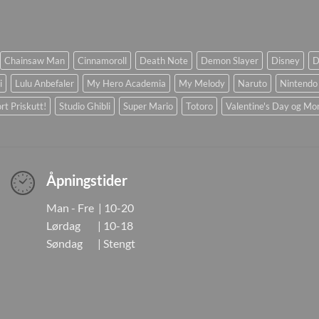
Chainsaw Man
Cinnamoroll
Death Note
Demon Slayer
Disney
D
i
Lulu Anbefaler
My Hero Academia
My Melody
Naruto
Nintendo
rt Priskutt!
Studio Ghibli
Super Mario
Totoro
Valentine's Day og Mo
Åpningstider
Man - Fre | 10-20
Lørdag | 10-18
Søndag | Stengt