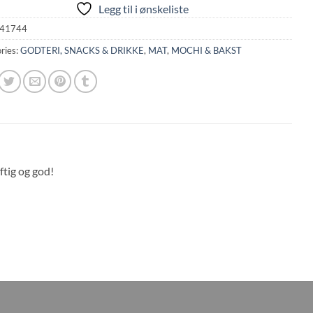
Legg til i ønskeliste
41744
ries:
GODTERI, SNACKS & DRIKKE
,
MAT
,
MOCHI & BAKST
tig og god!