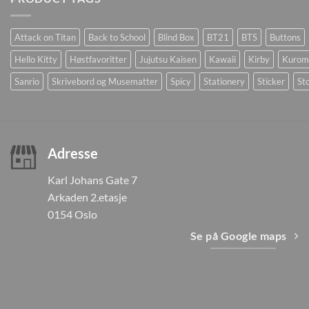
Attack on Titan
Back to School
Blind Box
BT21
BTS
Buttons
Hello Kitty
Høstfavoritter
Jujutsu Kaisen
Kawaii
Kirby
Kurom
Sanrio
Skrivebord og Musematter
Spicy
Stationery
Sticker
Sto
Adresse
Karl Johans Gate 7
Arkaden 2.etasje
0154 Oslo
Se på Google maps