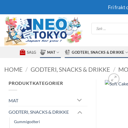
Skip
Fri frakt
to
content
Products
search
SALG
MAT
GODTERI, SNACKS & DRIKKE
HOME
/
GODTERI, SNACKS & DRIKKE
/
MO
PRODUKTKATEGORIER
MAT
GODTERI, SNACKS & DRIKKE
Gummigodteri