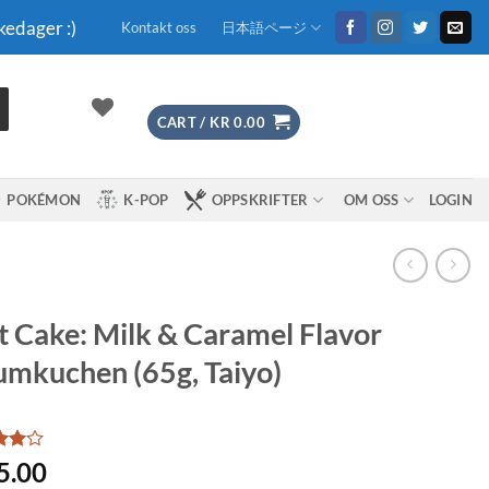
kedager :)
Kontakt oss
日本語ページ
CART /
KR
0.00
POKÉMON
K-POP
OPPSKRIFTER
OM OSS
LOGIN
t Cake: Milk & Caramel Flavor
mkuchen (65g, Taiyo)
d
4
5.00
f 5