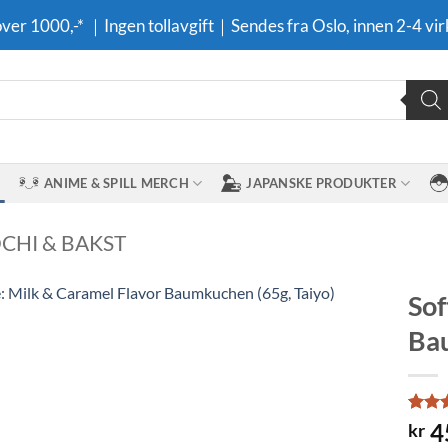
 over 1000,-* ｜Ingen tollavgift｜Sendes fra Oslo, innen 2-4 vir
ANIME & SPILL MERCH
JAPANSKE PRODUKTER
CHI & BAKST
Sof
Bau
Legg til i
ønskeliste
Rate
1
4
kr
out o