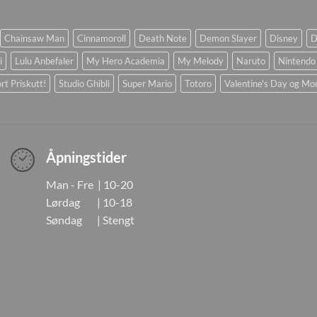
Chainsaw Man
Cinnamoroll
Death Note
Demon Slayer
Disney
D
i
Lulu Anbefaler
My Hero Academia
My Melody
Naruto
Nintendo
rt Priskutt!
Studio Ghibli
Super Mario
Totoro
Valentine's Day og Mo
Åpningstider
Man - Fre | 10-20
Lørdag | 10-18
Søndag | Stengt