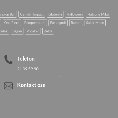
ragon Ball
Genshin Impact
Glutenfri
Halloween
Hatsune Miku
One Piece
Pompompurin
Påskegodt
Ramen
Sailor Moon
rsdag
Vegan
Vocaloid
Zelda
Telefon
21 09 59 90
Kontakt oss