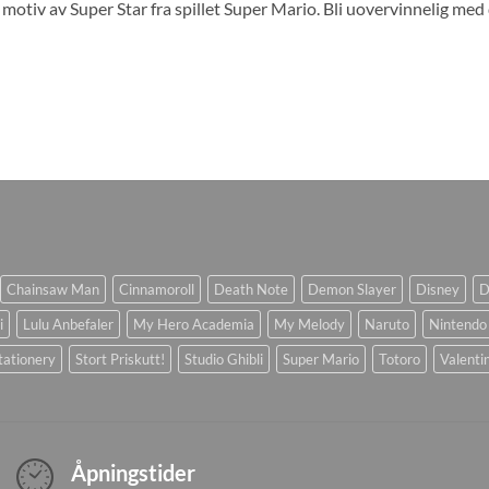
motiv av Super Star fra spillet Super Mario. Bli uovervinnelig med 
Chainsaw Man
Cinnamoroll
Death Note
Demon Slayer
Disney
D
i
Lulu Anbefaler
My Hero Academia
My Melody
Naruto
Nintendo
tationery
Stort Priskutt!
Studio Ghibli
Super Mario
Totoro
Valenti
Åpningstider