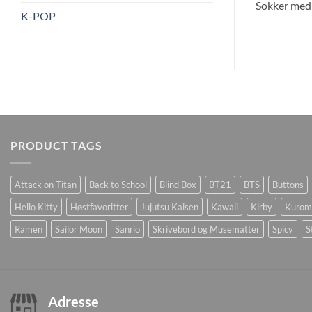
Sokker med 
K-POP
PRODUCT TAGS
Attack on Titan
Back to School
Blind Box
BT21
BTS
Buttons
Hello Kitty
Høstfavoritter
Jujutsu Kaisen
Kawaii
Kirby
Kurom
Ramen
Sailor Moon
Sanrio
Skrivebord og Musematter
Spicy
S
Adresse