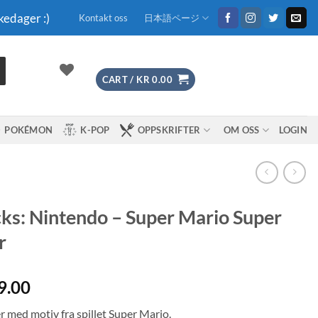
kedager :)
Kontakt oss
日本語ページ
CART /
KR
0.00
POKÉMON
K-POP
OPPSKRIFTER
OM OSS
LOGIN
ks: Nintendo – Super Mario Super
r
9.00
r med motiv fra spillet Super Mario.