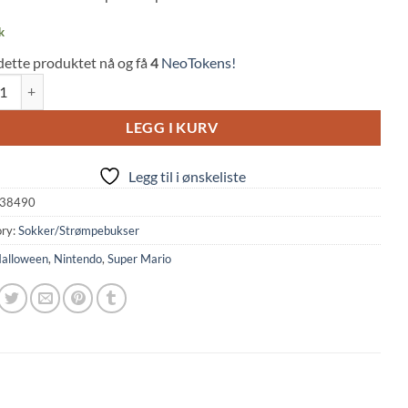
k
dette produktet nå og få
4
NeoTokens!
 Nintendo - Super Mario Super Star quantity
LEGG I KURV
Legg til i ønskeliste
38490
ry:
Sokker/Strømpebukser
alloween
,
Nintendo
,
Super Mario