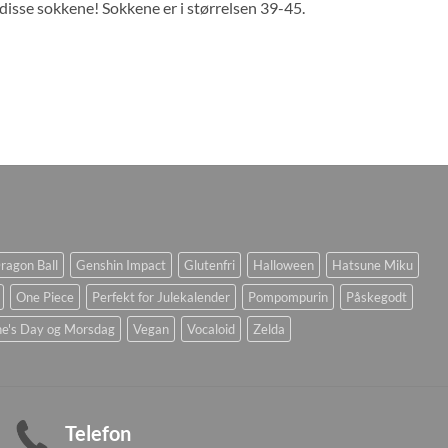
disse sokkene! Sokkene er i størrelsen 39-45.
ragon Ball
Genshin Impact
Glutenfri
Halloween
Hatsune Miku
One Piece
Perfekt for Julekalender
Pompompurin
Påskegodt
ne's Day og Morsdag
Vegan
Vocaloid
Zelda
Telefon