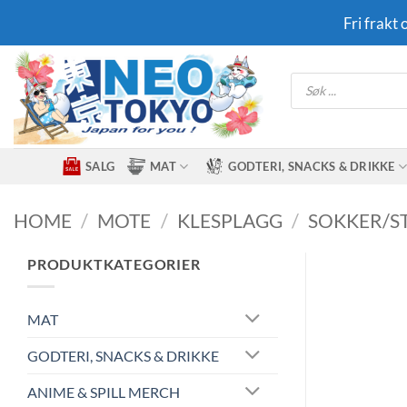
Skip
Fri frakt
to
content
Products
search
SALG
MAT
GODTERI, SNACKS & DRIKKE
HOME
/
MOTE
/
KLESPLAGG
/
SOKKER/S
PRODUKTKATEGORIER
MAT
GODTERI, SNACKS & DRIKKE
ANIME & SPILL MERCH