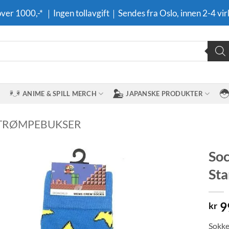
 over 1000,-* ｜Ingen tollavgift｜Sendes fra Oslo, innen 2-4 vir
ANIME & SPILL MERCH
JAPANSKE PRODUKTER
TRØMPEBUKSER
Soc
Sta
Legg til i
ønskeliste
9
kr
Sokke