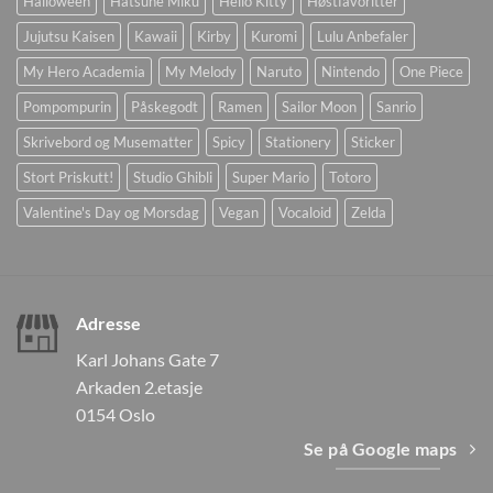
Halloween
Hatsune Miku
Hello Kitty
Høstfavoritter
Jujutsu Kaisen
Kawaii
Kirby
Kuromi
Lulu Anbefaler
My Hero Academia
My Melody
Naruto
Nintendo
One Piece
Pompompurin
Påskegodt
Ramen
Sailor Moon
Sanrio
Skrivebord og Musematter
Spicy
Stationery
Sticker
Stort Priskutt!
Studio Ghibli
Super Mario
Totoro
Valentine's Day og Morsdag
Vegan
Vocaloid
Zelda
Adresse
Karl Johans Gate 7
Arkaden 2.etasje
0154 Oslo
Se på Google maps