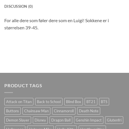
DISCUSSION (0)
For alle dere som føler dere som en Luigi! Sokkene er i
størrelsen 39-45.
PRODUCT TAGS
Attack on Titan
Back to School
Blind Box
BT21
BTS
Buttons
Chainsaw Man
Cinnamoroll
Death Note
Demon Slayer
Disney
Dragon Ball
Genshin Impact
Glutenfri