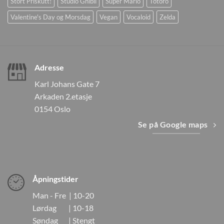
Stort Priskutt!
Studio Ghibli
Super Mario
Totoro
Valentine's Day og Morsdag
Vegan
Vocaloid
Zelda
Adresse
Karl Johans Gate 7
Arkaden 2.etasje
0154 Oslo
Se på Google maps
Åpningstider
Man - Fre | 10-20
Lørdag | 10-18
Søndag | Stengt