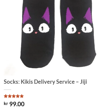
Socks: Kikis Delivery Service – Jiji
Rated
1
5
99.00
kr
out of 5
based on