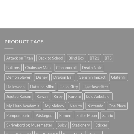
PRODUCT TAGS
Attack on Titan
Back to School
Blind Box
BT21
BTS
Buttons
Chainsaw Man
Cinnamoroll
Death Note
Demon Slayer
Disney
Dragon Ball
Genshin Impact
Glutenfri
Halloween
Hatsune Miku
Hello Kitty
Høstfavoritter
Jujutsu Kaisen
Kawaii
Kirby
Kuromi
Lulu Anbefaler
My Hero Academia
My Melody
Naruto
Nintendo
One Piece
Pompompurin
Påskegodt
Ramen
Sailor Moon
Sanrio
Skrivebord og Musematter
Spicy
Stationery
Sticker