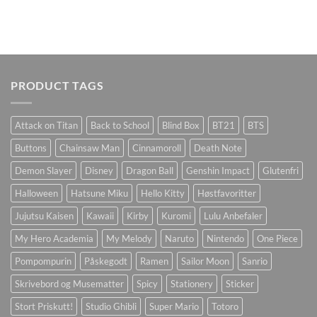
PRODUCT TAGS
Attack on Titan
Back to School
Blind Box
BT21
BTS
Buttons
Chainsaw Man
Cinnamoroll
Death Note
Demon Slayer
Disney
Dragon Ball
Genshin Impact
Glutenfri
Halloween
Hatsune Miku
Hello Kitty
Høstfavoritter
Jujutsu Kaisen
Kawaii
Kirby
Kuromi
Lulu Anbefaler
My Hero Academia
My Melody
Naruto
Nintendo
One Piece
Pompompurin
Påskegodt
Ramen
Sailor Moon
Sanrio
Skrivebord og Musematter
Spicy
Stationery
Sticker
Stort Priskutt!
Studio Ghibli
Super Mario
Totoro