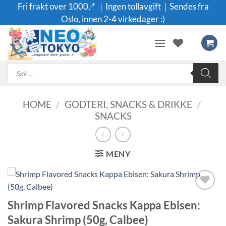
Skip
Fri frakt over 1000,-* ｜Ingen tollavgift｜Sendes fra
to
Oslo, innen 2-4 virkedager :)
content
Products
search
HOME
/
GODTERI, SNACKS & DRIKKE
/
SNACKS
MENY
Legg til i
Shrimp Flavored Snacks Kappa Ebisen:
ønskeliste
Sakura Shrimp (50g, Calbee)