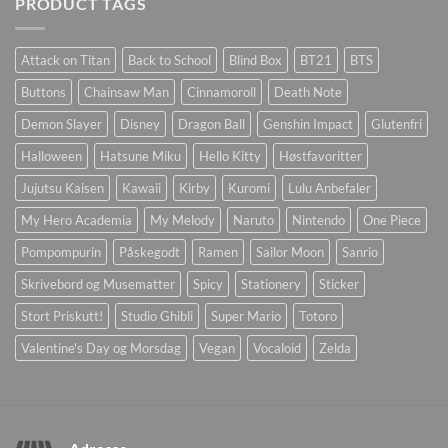
PRODUCT TAGS
Attack on Titan
Back to School
Blind Box
BT21
BTS
Buttons
Chainsaw Man
Cinnamoroll
Death Note
Demon Slayer
Disney
Dragon Ball
Genshin Impact
Glutenfri
Halloween
Hatsune Miku
Hello Kitty
Høstfavoritter
Jujutsu Kaisen
Kawaii
Kirby
Kuromi
Lulu Anbefaler
My Hero Academia
My Melody
Naruto
Nintendo
One Piece
Pompompurin
Påskegodt
Ramen
Sailor Moon
Sanrio
Skrivebord og Musematter
Spicy
Stationery
Sticker
Stort Priskutt!
Studio Ghibli
Super Mario
Totoro
Valentine's Day og Morsdag
Vegan
Vocaloid
Zelda