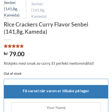
Rice Crackers Curry Flavor Senbei
(141,8g, Kameda)
Rated
1
5
79.00
kr
out of 5
based on
Riskjeks med smak av curry. Et perfekt mellommåltid!
customer
rating
Out of stock
Få varsel når varen er tilbake på lager