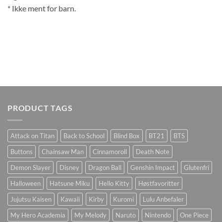
* Ikke ment for barn.
PRODUCT TAGS
Attack on Titan
Back to School
Blind Box
BT21
BTS
Buttons
Chainsaw Man
Cinnamoroll
Death Note
Demon Slayer
Disney
Dragon Ball
Genshin Impact
Glutenfri
Halloween
Hatsune Miku
Hello Kitty
Høstfavoritter
Jujutsu Kaisen
Kawaii
Kirby
Kuromi
Lulu Anbefaler
My Hero Academia
My Melody
Naruto
Nintendo
One Piece