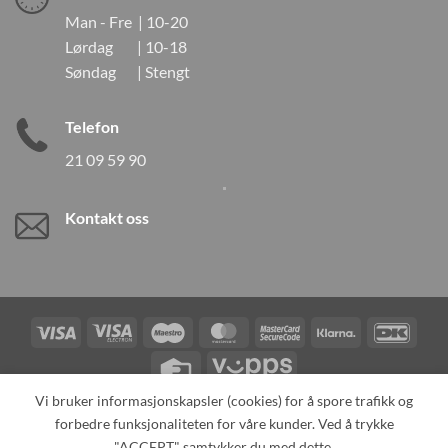
Man - Fre | 10-20
Lørdag | 10-18
Søndag | Stengt
Telefon
21 09 59 90
Kontakt oss
Visa
Visa
Maestro
MasterCard
MasterCard
Klarna
DanK
Electron
2
Credit
Vipps
Card
Vi bruker informasjonskapsler (cookies) for å spore trafikk og
forbedre funksjonaliteten for våre kunder. Ved å trykke
TILBAKEKALLINGER
KONTAKT OSS
OM OSS
SPESIALBESTILLING
MIN KONTO
ALL PRODUCTS
"ACCEPT" samtykker du med dette.