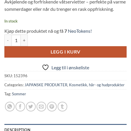
Avkjølende og forfriskende våtservietter – perfekte på varme
sommerdager eller når du trenger en rask oppfriskning.
In stock
Kjøp dette produktet nå og få
7
NeoTokens!
Sea Breeze Refreshing Face & Body Wipes - Fragrance-Free (30 sheets,
LEGG I KURV
Legg til i ønskeliste
SKU:
152396
Categories:
JAPANSKE PRODUKTER
,
Kosmetikk, hår- og hudprodukter
Tag:
Sommer
DESCRIPTION