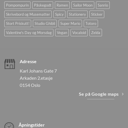
Pompompurin
Påskegodt
Ramen
Sailor Moon
Sanrio
Skrivebord og Musematter
Spicy
Stationery
Sticker
Stort Priskutt!
Studio Ghibli
Super Mario
Totoro
Valentine's Day og Morsdag
Vegan
Vocaloid
Zelda
Adresse
Karl Johans Gate 7
Arkaden 2.etasje
0154 Oslo
Se på Google maps
Åpningstider