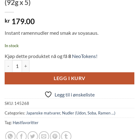
(92g x 5)
179.00
kr
Instant ramennudler med smak av soyasaus.
In stock
Kjøp dette produktet nå og få
8
NeoTokens!
Sapporo Ichiban Soy Sauce Ramen 5-Pack (92g x 5) quantity
LEGG I KURV
Legg til i ønskeliste
SKU:
145268
Categories:
Japanske matvarer
,
Nudler (Udon, Soba, Ramen ...)
Tag:
Høstfavoritter