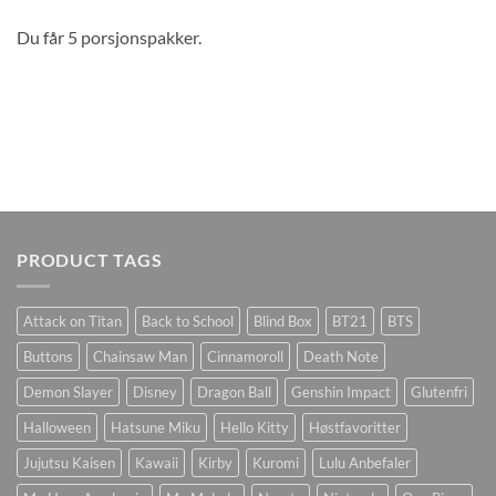
Du får 5 porsjonspakker.
PRODUCT TAGS
Attack on Titan
Back to School
Blind Box
BT21
BTS
Buttons
Chainsaw Man
Cinnamoroll
Death Note
Demon Slayer
Disney
Dragon Ball
Genshin Impact
Glutenfri
Halloween
Hatsune Miku
Hello Kitty
Høstfavoritter
Jujutsu Kaisen
Kawaii
Kirby
Kuromi
Lulu Anbefaler