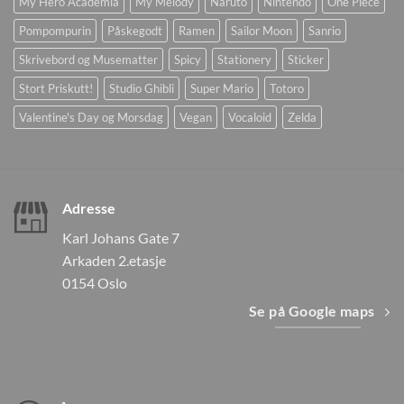
My Hero Academia
My Melody
Naruto
Nintendo
One Piece
Pompompurin
Påskegodt
Ramen
Sailor Moon
Sanrio
Skrivebord og Musematter
Spicy
Stationery
Sticker
Stort Priskutt!
Studio Ghibli
Super Mario
Totoro
Valentine's Day og Morsdag
Vegan
Vocaloid
Zelda
Adresse
Karl Johans Gate 7
Arkaden 2.etasje
0154 Oslo
Se på Google maps