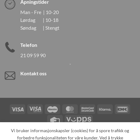
Åpningstider
Man - Fre | 10-20
Lørdag | 10-18
Søndag | Stengt
Telefon
21 09 59 90
Kontakt oss
Visa
Visa
Maestro
MasterCard
MasterCard
Klarna
DanK
Electron
2
Credit
Vipps
Card
Vi bruker informasjonskapsler (cookies) for å spore trafikk og
forbedre funksjonaliteten for våre kunder. Ved å trykke
TILBAKEKALLINGER
KONTAKT OSS
OM OSS