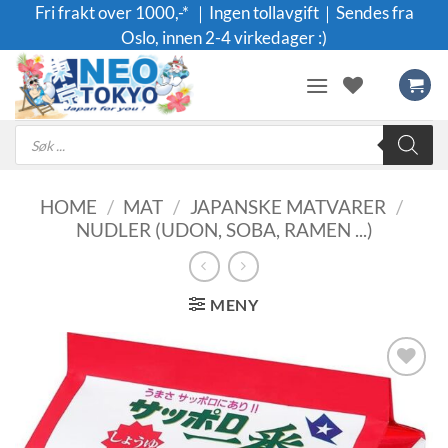
Skip
Fri frakt over 1000,-* ｜Ingen tollavgift｜Sendes fra
to
Oslo, innen 2-4 virkedager :)
content
Products
search
HOME
/
MAT
/
JAPANSKE MATVARER
/
NUDLER (UDON, SOBA, RAMEN ...)
MENY
Legg til i
ønskeliste