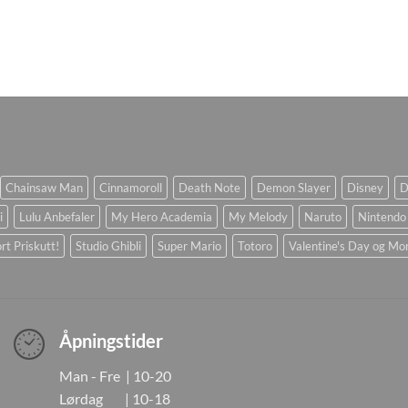
Chainsaw Man
Cinnamoroll
Death Note
Demon Slayer
Disney
D
i
Lulu Anbefaler
My Hero Academia
My Melody
Naruto
Nintendo
rt Priskutt!
Studio Ghibli
Super Mario
Totoro
Valentine's Day og Mo
Åpningstider
Man - Fre | 10-20
Lørdag | 10-18