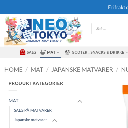
Skip
Fri frakt
to
content
Products
search
SALG
MAT
GODTERI, SNACKS & DRIKKE
HOME
/
MAT
/
JAPANSKE MATVARER
/
NU
PRODUKTKATEGORIER
MAT
SALG PÅ MATVARER
Japanske matvarer