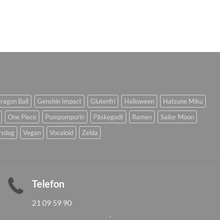
ragon Ball
Genshin Impact
Glutenfri
Halloween
Hatsune Miku
One Piece
Pompompurin
Påskegodt
Ramen
Sailor Moon
rsdag
Vegan
Vocaloid
Zelda
Telefon
21 09 59 90