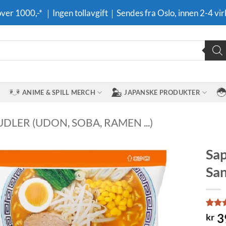
 over 1000,-* ｜Ingen tollavgift｜Sendes fra Oslo, innen 2-4 vir
ANIME & SPILL MERCH
JAPANSKE PRODUKTER
DLER (UDON, SOBA, RAMEN ...)
Sap
San
Legg til i
ønskeliste
Rate
1
3
kr
out o