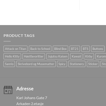
PRODUCT TAGS
Attack on Titan
Back to School
Blind Box
BT21
BTS
Buttons
Hello Kitty
Høstfavoritter
Jujutsu Kaisen
Kawaii
Kirby
Kurom
Sanrio
Skrivebord og Musematter
Spicy
Stationery
Sticker
Sto
Adresse
Karl Johans Gate 7
Arkaden 2.etasje