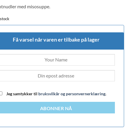
 on
ntnudler med misosuppe.
mer
 stock
Få varsel når varen er tilbake på lager
Jeg samtykker til
bruksvilkår og personvernerklæring
.
ABONNER NÅ