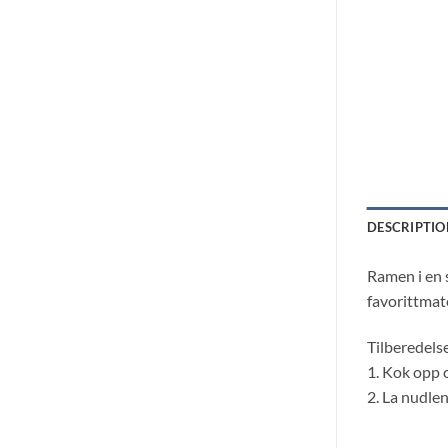
DESCRIPTIO
Ramen i en 
favorittmat
Tilberedels
1. Kok opp 
2. La nudlen