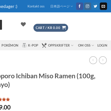
kedager :)
Kontakt oss
日本語ページ
CART /
KR
0.00
POKÉMON
K-POP
OPPSKRIFTER
OM OSS
LOGIN
poro Ichiban Miso Ramen (100g,
yo)
d
5
9.00
f 5