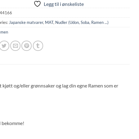
Legg til i ønskeliste
44166
ries:
Japanske matvarer
,
MAT
,
Nudler (Udon, Soba, Ramen ...)
amen
 kjøtt og/eller grønnsaker og lag din egne Ramen som er
Vel bekomme!