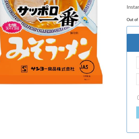
based
Insta
custo
rating
Out of