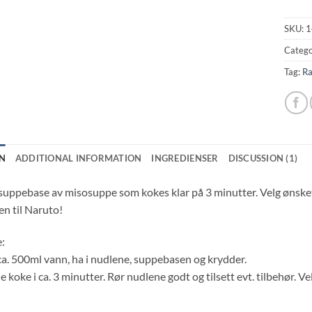
SKU:
1
Catego
Tag:
R
N
ADDITIONAL INFORMATION
INGREDIENSER
DISCUSSION (1)
suppebase av misosuppe som kokes klar på 3 minutter. Velg ønsket
en til Naruto!
e:
ca. 500ml vann, ha i nudlene, suppebasen og krydder.
e koke i ca. 3 minutter. Rør nudlene godt og tilsett evt. tilbehør. 