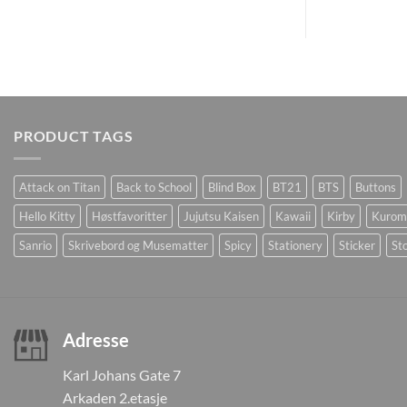
PRODUCT TAGS
Attack on Titan
Back to School
Blind Box
BT21
BTS
Buttons
Hello Kitty
Høstfavoritter
Jujutsu Kaisen
Kawaii
Kirby
Kurom
Sanrio
Skrivebord og Musematter
Spicy
Stationery
Sticker
Sto
Adresse
Karl Johans Gate 7
Arkaden 2.etasje