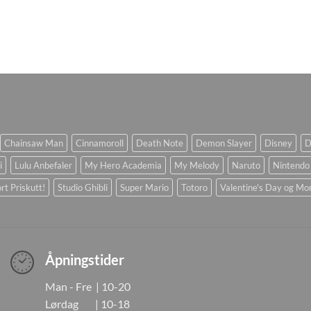
Chainsaw Man
Cinnamoroll
Death Note
Demon Slayer
Disney
D
i
Lulu Anbefaler
My Hero Academia
My Melody
Naruto
Nintendo
rt Priskutt!
Studio Ghibli
Super Mario
Totoro
Valentine's Day og Mo
Åpningstider
Man - Fre | 10-20
Lørdag | 10-18