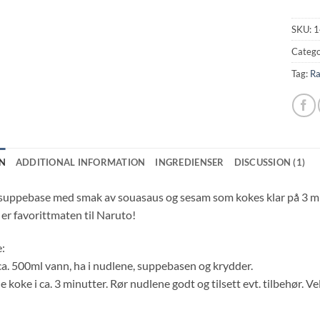
SKU:
1
Catego
Tag:
R
N
ADDITIONAL INFORMATION
INGREDIENSER
DISCUSSION (1)
suppebase med smak av souasaus og sesam som kokes klar på 3 minu
r favorittmaten til Naruto!
e:
ca. 500ml vann, ha i nudlene, suppebasen og krydder.
e koke i ca. 3 minutter. Rør nudlene godt og tilsett evt. tilbehør. 