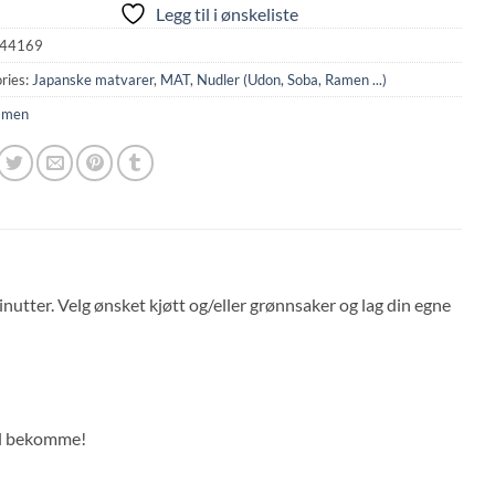
Legg til i ønskeliste
44169
ries:
Japanske matvarer
,
MAT
,
Nudler (Udon, Soba, Ramen ...)
amen
tter. Velg ønsket kjøtt og/eller grønnsaker og lag din egne
Vel bekomme!