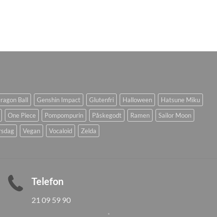
ragon Ball
Genshin Impact
Glutenfri
Halloween
Hatsune Miku
One Piece
Pompompurin
Påskegodt
Ramen
Sailor Moon
rsdag
Vegan
Vocaloid
Zelda
Telefon
21 09 59 90