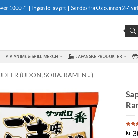
 over 1000,-* ｜Ingen tollavgift｜Sendes fra Oslo, innen 2-4 vir
ANIME & SPILL MERCH
JAPANSKE PRODUKTER
DLER (UDON, SOBA, RAMEN ...)
Sap
Ram
Legg til i
ønskeliste
Rate
1
3
kr
out o