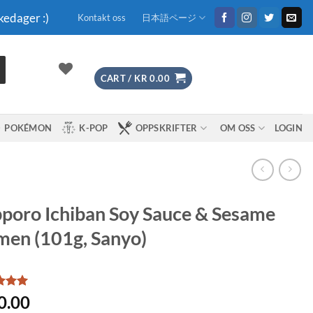
kedager :)
Kontakt oss
日本語ページ
CART /
KR
0.00
POKÉMON
K-POP
OPPSKRIFTER
OM OSS
LOGIN
poro Ichiban Soy Sauce & Sesame
en (101g, Sanyo)
d
5
0.00
f 5