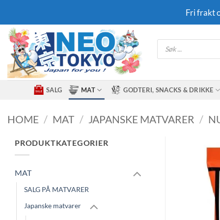
Skip
Fri frakt
to
content
Products
search
SALG
MAT
GODTERI, SNACKS & DRIKKE
HOME
/
MAT
/
JAPANSKE MATVARER
/
NU
PRODUKTKATEGORIER
MAT
SALG PÅ MATVARER
Japanske matvarer