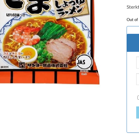
based
Sterk
custo
rating
Out of