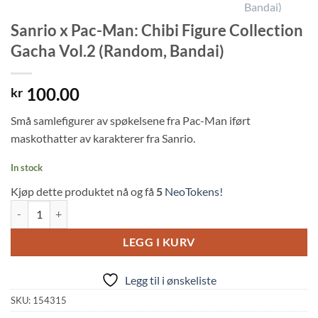
Sanrio x Pac-Man: Chibi Figure Collection
Gacha Vol.2 (Random, Bandai)
100.00
kr
Små samlefigurer av spøkelsene fra Pac-Man iført
maskothatter av karakterer fra Sanrio.
In stock
Kjøp dette produktet nå og få
5
NeoTokens!
Sanrio x Pac-Man: Chibi Figure Collection Gacha Vol.2 (Random, Band
LEGG I KURV
Legg til i ønskeliste
SKU:
154315