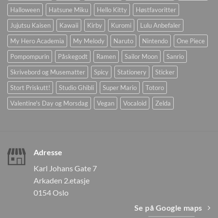
Halloween
Hatsune Miku
Hello Kitty
Høstfavoritter
Jujutsu Kaisen
Kawaii
Kirby
Kuromi
Lulu Anbefaler
My Hero Academia
My Melody
Naruto
Nintendo
One Piece
Pompompurin
Påskegodt
Ramen
Sailor Moon
Sanrio
Skrivebord og Musematter
Spicy
Stationery
Sticker
Stort Priskutt!
Studio Ghibli
Super Mario
Totoro
Valentine's Day og Morsdag
Vegan
Vocaloid
Zelda
Adresse
Karl Johans Gate 7
Arkaden 2.etasje
0154 Oslo
Se på Google maps