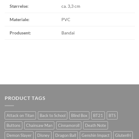
Størrelse:
ca. 3,3 cm
Materiale:
PVC
Produsent:
Bandai
PRODUCT TAGS
Attack on Titan
Back to School
Blind Box
BT21
BTS
Buttons
Chainsaw Man
Cinnamoroll
Death Note
Demon Slayer
Disney
Dragon Ball
Genshin Impact
Glutenfri