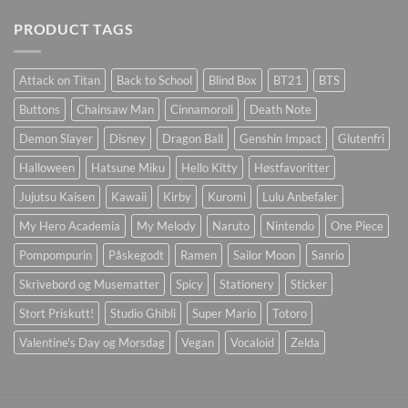
PRODUCT TAGS
Attack on Titan
Back to School
Blind Box
BT21
BTS
Buttons
Chainsaw Man
Cinnamoroll
Death Note
Demon Slayer
Disney
Dragon Ball
Genshin Impact
Glutenfri
Halloween
Hatsune Miku
Hello Kitty
Høstfavoritter
Jujutsu Kaisen
Kawaii
Kirby
Kuromi
Lulu Anbefaler
My Hero Academia
My Melody
Naruto
Nintendo
One Piece
Pompompurin
Påskegodt
Ramen
Sailor Moon
Sanrio
Skrivebord og Musematter
Spicy
Stationery
Sticker
Stort Priskutt!
Studio Ghibli
Super Mario
Totoro
Valentine's Day og Morsdag
Vegan
Vocaloid
Zelda