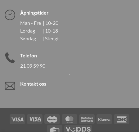
Åpningstider
Man - Fre | 10-20
Lørdag | 10-18
Søndag | Stengt
Telefon
21 09 59 90
Kontakt oss
Visa
Visa
Maestro
MasterCard
MasterCard
Klarna
DanK
Electron
2
Credit
Vipps
Card