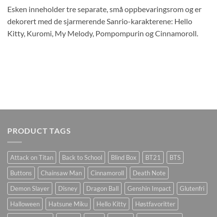
Esken inneholder tre separate, små oppbevaringsrom og er
dekorert med de sjarmerende Sanrio-karakterene: Hello
Kitty, Kuromi, My Melody, Pompompurin og Cinnamoroll.
PRODUCT TAGS
Attack on Titan
Back to School
Blind Box
BT21
BTS
Buttons
Chainsaw Man
Cinnamoroll
Death Note
Demon Slayer
Disney
Dragon Ball
Genshin Impact
Glutenfri
Halloween
Hatsune Miku
Hello Kitty
Høstfavoritter