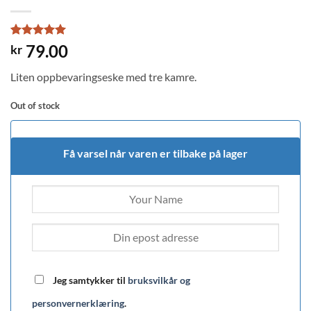
Rated
1
5
79.00
kr
out of 5
based on
Liten oppbevaringseske med tre kamre.
customer
rating
Out of stock
Få varsel når varen er tilbake på lager
Jeg samtykker til
bruksvilkår og
personvernerklæring
.