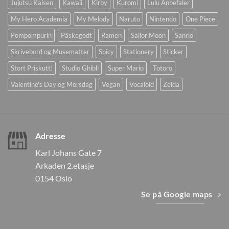
Jujutsu Kaisen
Kawaii
Kirby
Kuromi
Lulu Anbefaler
My Hero Academia
My Melody
Naruto
Nintendo
One Piece
Pompompurin
Påskegodt
Ramen
Sailor Moon
Sanrio
Skrivebord og Musematter
Spicy
Stationery
Sticker
Stort Priskutt!
Studio Ghibli
Super Mario
Totoro
Valentine's Day og Morsdag
Vegan
Vocaloid
Zelda
Adresse
Karl Johans Gate 7
Arkaden 2.etasje
0154 Oslo
Se på Google maps