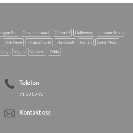
ragon Ball
Genshin Impact
Glutenfri
Halloween
Hatsune Miku
One Piece
Pompompurin
Påskegodt
Ramen
Sailor Moon
rsdag
Vegan
Vocaloid
Zelda
Telefon
21 09 59 90
Kontakt oss