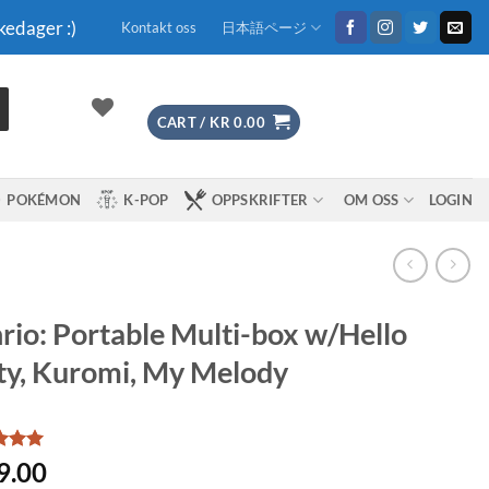
kedager :)
Kontakt oss
日本語ページ
CART /
KR
0.00
POKÉMON
K-POP
OPPSKRIFTER
OM OSS
LOGIN
rio: Portable Multi-box w/Hello
ty, Kuromi, My Melody
d
5
9.00
f 5