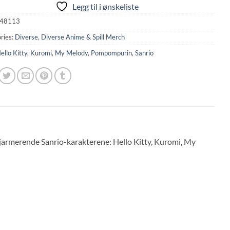
Legg til i ønskeliste
48113
ries:
Diverse
,
Diverse Anime & Spill Merch
ello Kitty
,
Kuromi
,
My Melody
,
Pompompurin
,
Sanrio
jarmerende Sanrio-karakterene: Hello Kitty, Kuromi, My