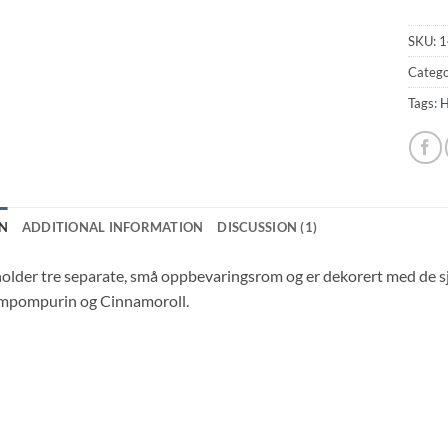
SKU:
1
Catego
Tags:
H
N
ADDITIONAL INFORMATION
DISCUSSION (1)
older tre separate, små oppbevaringsrom og er dekorert med de s
mpompurin og Cinnamoroll.