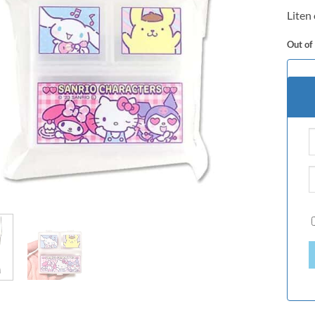
based
Liten
custo
rating
Out of