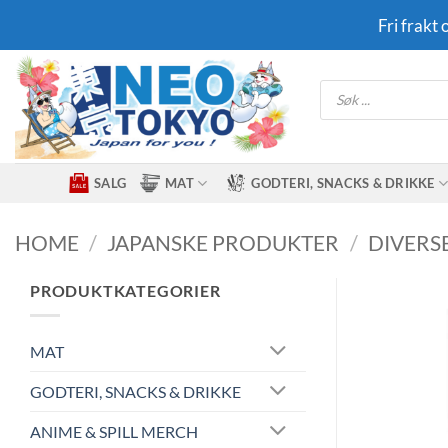
Skip
Fri frakt
to
content
Products
search
SALG
MAT
GODTERI, SNACKS & DRIKKE
HOME
/
JAPANSKE PRODUKTER
/
DIVERS
PRODUKTKATEGORIER
MAT
GODTERI, SNACKS & DRIKKE
ANIME & SPILL MERCH