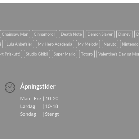
Chainsaw Man
Cinnamoroll
Death Note
Demon Slayer
Disney
D
i
Lulu Anbefaler
My Hero Academia
My Melody
Naruto
Nintendo
rt Priskutt!
Studio Ghibli
Super Mario
Totoro
Valentine's Day og Mo
Åpningstider
Man - Fre | 10-20
Lørdag | 10-18
Søndag | Stengt