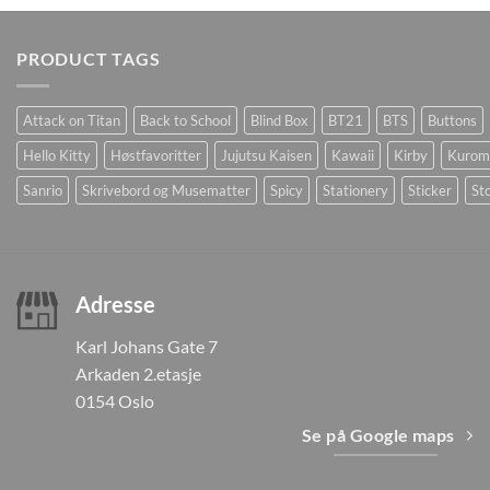
PRODUCT TAGS
Attack on Titan
Back to School
Blind Box
BT21
BTS
Buttons
Hello Kitty
Høstfavoritter
Jujutsu Kaisen
Kawaii
Kirby
Kurom
Sanrio
Skrivebord og Musematter
Spicy
Stationery
Sticker
Sto
Adresse
Karl Johans Gate 7
Arkaden 2.etasje
0154 Oslo
Se på Google maps