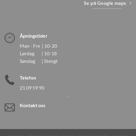
Se på Google maps
Åpningstider
Man - Fre | 10-20
Lørdag | 10-18
Søndag | Stengt
Telefon
21 09 59 90
Kontakt oss