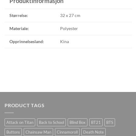
Produktinformasjon
Størrelse:
32 x 27 cm
Materiale:
Polyester
Opprinnelsesland:
Kina
PRODUCT TAGS
Attack on Titan
Back to School
Blind Box
BT21
BTS
Buttons
Chainsaw Man
Cinnamoroll
Death Note