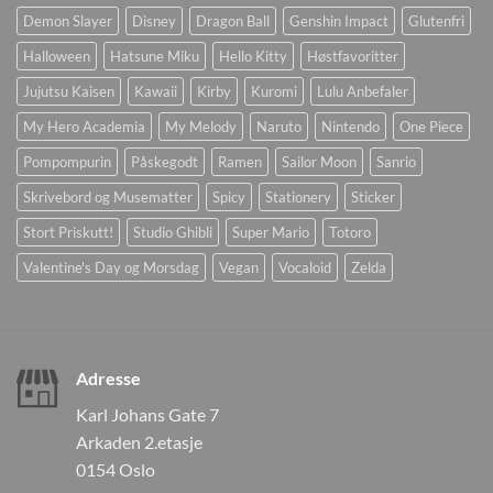
Demon Slayer
Disney
Dragon Ball
Genshin Impact
Glutenfri
Halloween
Hatsune Miku
Hello Kitty
Høstfavoritter
Jujutsu Kaisen
Kawaii
Kirby
Kuromi
Lulu Anbefaler
My Hero Academia
My Melody
Naruto
Nintendo
One Piece
Pompompurin
Påskegodt
Ramen
Sailor Moon
Sanrio
Skrivebord og Musematter
Spicy
Stationery
Sticker
Stort Priskutt!
Studio Ghibli
Super Mario
Totoro
Valentine's Day og Morsdag
Vegan
Vocaloid
Zelda
Adresse
Karl Johans Gate 7
Arkaden 2.etasje
0154 Oslo