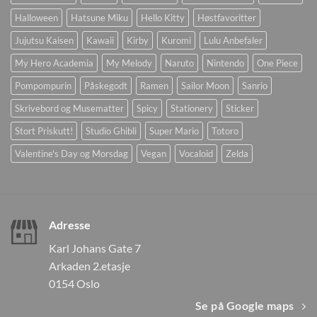
Halloween
Hatsune Miku
Hello Kitty
Høstfavoritter
Jujutsu Kaisen
Kawaii
Kirby
Kuromi
Lulu Anbefaler
My Hero Academia
My Melody
Naruto
Nintendo
One Piece
Pompompurin
Påskegodt
Ramen
Sailor Moon
Sanrio
Skrivebord og Musematter
Spicy
Stationery
Sticker
Stort Priskutt!
Studio Ghibli
Super Mario
Totoro
Valentine's Day og Morsdag
Vegan
Vocaloid
Zelda
Adresse
Karl Johans Gate 7
Arkaden 2.etasje
0154 Oslo
Se på Google maps