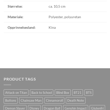
Størrelse:
ca. 10,5 cm
Materiale:
Polyester, polyuretan
Opprinnelsesland:
Kina
PRODUCT TAGS
Attack on Titan
Back to School
Blind Box
BT21
BTS
Buttons
Chainsaw Man
Cinnamoroll
Death Note
Demon Slayer
Disney
Dragon Ball
Genshin Impact
Glutenfri