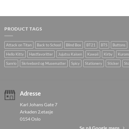
PRODUCT TAGS
Attack on Titan
Back to School
Blind Box
BT21
BTS
Buttons
Hello Kitty
Høstfavoritter
Jujutsu Kaisen
Kawaii
Kirby
Kurom
Sanrio
Skrivebord og Musematter
Spicy
Stationery
Sticker
Sto
Adresse
Karl Johans Gate 7
Arkaden 2.etasje
0154 Oslo
Se på Google maps