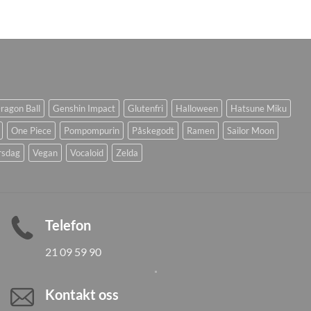
ragon Ball
Genshin Impact
Glutenfri
Halloween
Hatsune Miku
One Piece
Pompompurin
Påskegodt
Ramen
Sailor Moon
rsdag
Vegan
Vocaloid
Zelda
Telefon
21 09 59 90
Kontakt oss