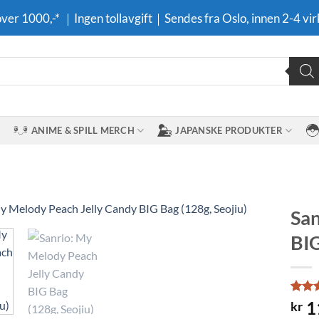
 over 1000,-* ｜Ingen tollavgift｜Sendes fra Oslo, innen 2-4 vir
ANIME & SPILL MERCH
JAPANSKE PRODUKTER
San
BIG
Legg til i
ønskeliste
Rate
1
1
kr
out o