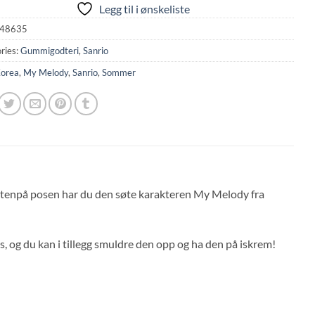
Legg til i ønskeliste
48635
ries:
Gummigodteri
,
Sanrio
orea
,
My Melody
,
Sanrio
,
Sommer
tenpå posen har du den søte karakteren My Melody fra
, og du kan i tillegg smuldre den opp og ha den på iskrem!