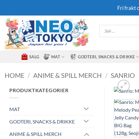
Skip
Fri frakt
to
content
Products
search
SALG
MAT
GODTERI, SNACKS & DRIKKE
HOME
/
ANIME & SPILL MERCH
/
SANRIO
PRODUKTKATEGORIER
MAT
GODTERI, SNACKS & DRIKKE
ANIME & SPILL MERCH