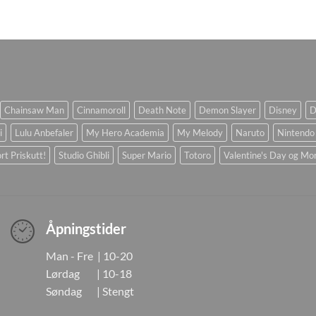
Chainsaw Man
Cinnamoroll
Death Note
Demon Slayer
Disney
D
i
Lulu Anbefaler
My Hero Academia
My Melody
Naruto
Nintendo
rt Priskutt!
Studio Ghibli
Super Mario
Totoro
Valentine's Day og Mo
Åpningstider
Man - Fre | 10-20
Lørdag | 10-18
Søndag | Stengt