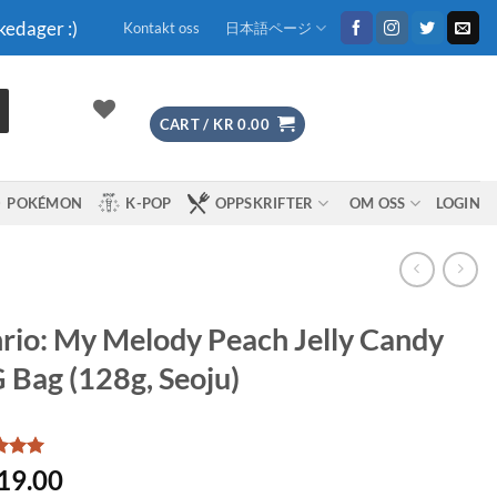
kedager :)
Kontakt oss
日本語ページ
CART /
KR
0.00
POKÉMON
K-POP
OPPSKRIFTER
OM OSS
LOGIN
rio: My Melody Peach Jelly Candy
 Bag (128g, Seoju)
d
5
19.00
f 5