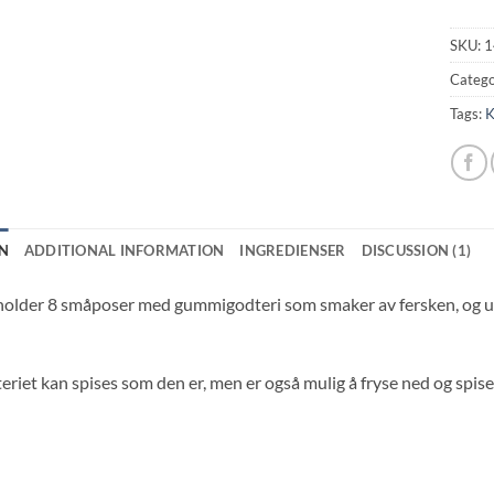
SKU:
1
Catego
Tags:
K
N
ADDITIONAL INFORMATION
INGREDIENSER
DISCUSSION (1)
older 8 småposer med gummigodteri som smaker av fersken, og u
iet kan spises som den er, men er også mulig å fryse ned og spises