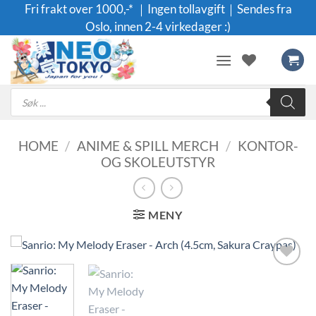
Skip
Fri frakt over 1000,-* ｜Ingen tollavgift｜Sendes fra
to
Oslo, innen 2-4 virkedager :)
content
Products
search
HOME
/
ANIME & SPILL MERCH
/
KONTOR-
OG SKOLEUTSTYR
MENY
Legg til i
ønskeliste