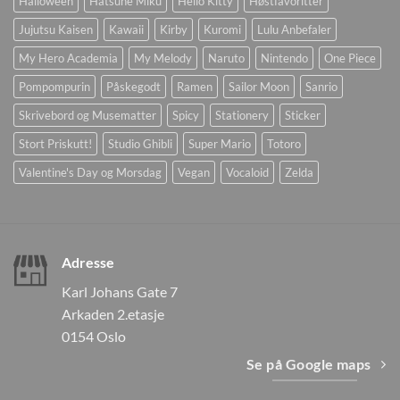
Halloween
Hatsune Miku
Hello Kitty
Høstfavoritter
Jujutsu Kaisen
Kawaii
Kirby
Kuromi
Lulu Anbefaler
My Hero Academia
My Melody
Naruto
Nintendo
One Piece
Pompompurin
Påskegodt
Ramen
Sailor Moon
Sanrio
Skrivebord og Musematter
Spicy
Stationery
Sticker
Stort Priskutt!
Studio Ghibli
Super Mario
Totoro
Valentine's Day og Morsdag
Vegan
Vocaloid
Zelda
Adresse
Karl Johans Gate 7
Arkaden 2.etasje
0154 Oslo
Se på Google maps