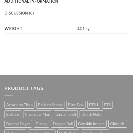
ADDITIONAL INFORMATION
DISCUSSION (0)
WEIGHT
0.01 kg
PRODUCT TAGS
Attack on Titan
Back to School
Blind Box
BT21
BTS
Buttons
Chainsaw Man
Cinnamoroll
Death Note
Demon Slayer
Disney
Dragon Ball
Genshin Impact
Glutenfri