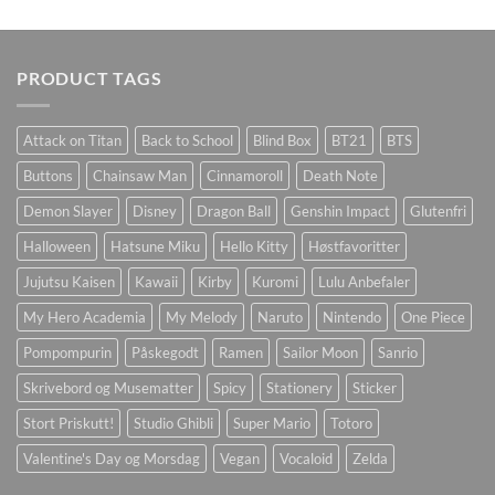
PRODUCT TAGS
Attack on Titan
Back to School
Blind Box
BT21
BTS
Buttons
Chainsaw Man
Cinnamoroll
Death Note
Demon Slayer
Disney
Dragon Ball
Genshin Impact
Glutenfri
Halloween
Hatsune Miku
Hello Kitty
Høstfavoritter
Jujutsu Kaisen
Kawaii
Kirby
Kuromi
Lulu Anbefaler
My Hero Academia
My Melody
Naruto
Nintendo
One Piece
Pompompurin
Påskegodt
Ramen
Sailor Moon
Sanrio
Skrivebord og Musematter
Spicy
Stationery
Sticker
Stort Priskutt!
Studio Ghibli
Super Mario
Totoro
Valentine's Day og Morsdag
Vegan
Vocaloid
Zelda