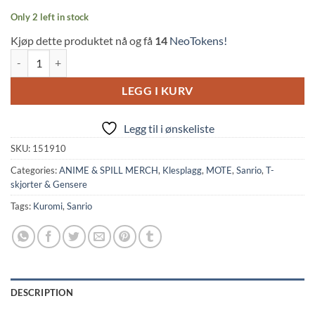
Only 2 left in stock
Kjøp dette produktet nå og få
14
NeoTokens!
Sanrio: Kuromi Tagged White Unisex T-Shirt (S, Pyramid) quantity
LEGG I KURV
Legg til i ønskeliste
SKU:
151910
Categories:
ANIME & SPILL MERCH
,
Klesplagg
,
MOTE
,
Sanrio
,
T-
skjorter & Gensere
Tags:
Kuromi
,
Sanrio
DESCRIPTION