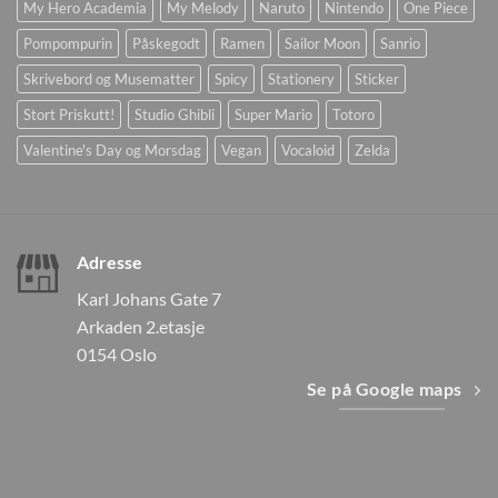
My Hero Academia
My Melody
Naruto
Nintendo
One Piece
Pompompurin
Påskegodt
Ramen
Sailor Moon
Sanrio
Skrivebord og Musematter
Spicy
Stationery
Sticker
Stort Priskutt!
Studio Ghibli
Super Mario
Totoro
Valentine's Day og Morsdag
Vegan
Vocaloid
Zelda
Adresse
Karl Johans Gate 7
Arkaden 2.etasje
0154 Oslo
Se på Google maps