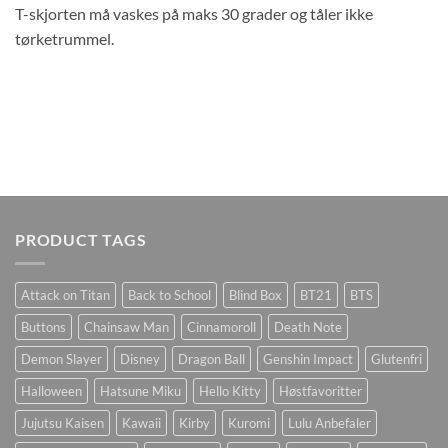
T-skjorten må vaskes på maks 30 grader og tåler ikke
tørketrummel.
PRODUCT TAGS
Attack on Titan
Back to School
Blind Box
BT21
BTS
Buttons
Chainsaw Man
Cinnamoroll
Death Note
Demon Slayer
Disney
Dragon Ball
Genshin Impact
Glutenfri
Halloween
Hatsune Miku
Hello Kitty
Høstfavoritter
Jujutsu Kaisen
Kawaii
Kirby
Kuromi
Lulu Anbefaler