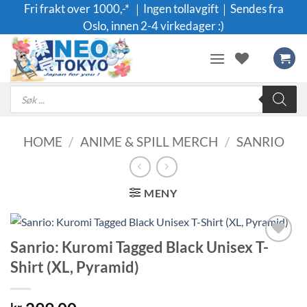
Skip
Fri frakt over 1000,-* ｜Ingen tollavgift｜Sendes fra
to
Oslo, innen 2-4 virkedager :)
content
Products
search
HOME
/
ANIME & SPILL MERCH
/
SANRIO
MENY
Sanrio: Kuromi Tagged Black Unisex T-
Legg til i
Shirt (XL, Pyramid)
ønskeliste