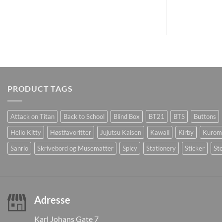
PRODUCT TAGS
Attack on Titan
Back to School
Blind Box
BT21
BTS
Buttons
Hello Kitty
Høstfavoritter
Jujutsu Kaisen
Kawaii
Kirby
Kurom
Sanrio
Skrivebord og Musematter
Spicy
Stationery
Sticker
Sto
Adresse
Karl Johans Gate 7