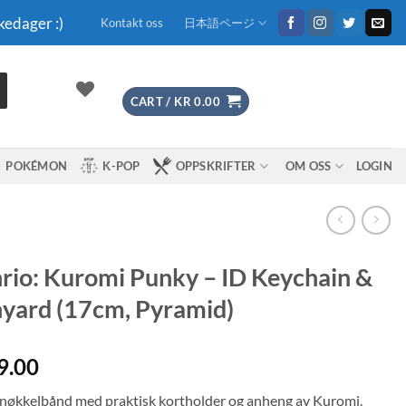
kedager :)
Kontakt oss
日本語ページ
CART /
KR
0.00
POKÉMON
K-POP
OPPSKRIFTER
OM OSS
LOGIN
rio: Kuromi Punky – ID Keychain &
yard (17cm, Pyramid)
9.00
 nøkkelbånd med praktisk kortholder og anheng av Kuromi.