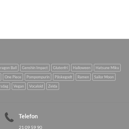
ragon Ball
Genshin Impact
Glutenfri
Halloween
Hatsune Miku
One Piece
Pompompurin
Påskegodt
Ramen
Sailor Moon
rsdag
Vegan
Vocaloid
Zelda
Telefon
21 09 59 90