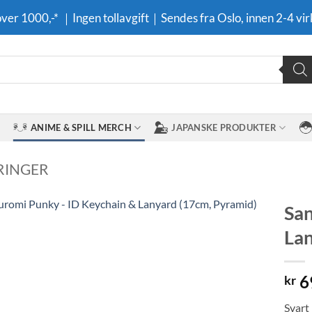
 over 1000,-* ｜Ingen tollavgift｜Sendes fra Oslo, innen 2-4 vir
ANIME & SPILL MERCH
JAPANSKE PRODUKTER
RINGER
San
Lan
Legg til i
ønskeliste
6
kr
Svart