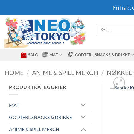
Skip
Fri frakt
to
content
Products
search
SALG
MAT
GODTERI, SNACKS & DRIKKE
HOME
/
ANIME & SPILL MERCH
/
NØKKEL
PRODUKTKATEGORIER
MAT
GODTERI, SNACKS & DRIKKE
ANIME & SPILL MERCH