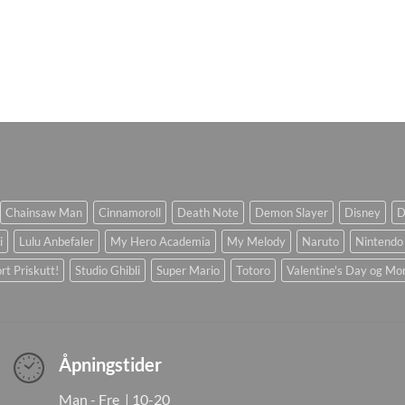
Chainsaw Man
Cinnamoroll
Death Note
Demon Slayer
Disney
D
i
Lulu Anbefaler
My Hero Academia
My Melody
Naruto
Nintendo
rt Priskutt!
Studio Ghibli
Super Mario
Totoro
Valentine's Day og Mo
Åpningstider
Man - Fre | 10-20