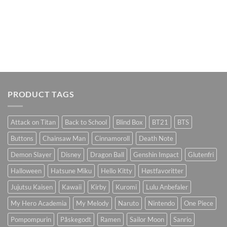
PRODUCT TAGS
Attack on Titan
Back to School
Blind Box
BT21
BTS
Buttons
Chainsaw Man
Cinnamoroll
Death Note
Demon Slayer
Disney
Dragon Ball
Genshin Impact
Glutenfri
Halloween
Hatsune Miku
Hello Kitty
Høstfavoritter
Jujutsu Kaisen
Kawaii
Kirby
Kuromi
Lulu Anbefaler
My Hero Academia
My Melody
Naruto
Nintendo
One Piece
Pompompurin
Påskegodt
Ramen
Sailor Moon
Sanrio