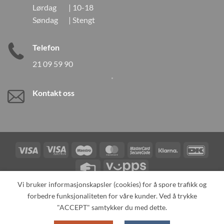
Lørdag | 10-18
Søndag | Stengt
Telefon
21 09 59 90
Kontakt oss
Visa
Visa
Maestro
MasterCard
MasterCard
Klarna
DanK
Electron
2
Credit
Vipps
Card
Vi bruker informasjonskapsler (cookies) for å spore trafikk og
forbedre funksjonaliteten for våre kunder. Ved å trykke
TILBAKEKALLINGER
KONTAKT OSS
OM OSS
SPESIALBESTILLING
MIN KONTO
ALL PRODUCTS
"ACCEPT" samtykker du med dette.
Copyright 2026 ©
Neo Tokyo by Neo Tokyo Norway AS -With Love