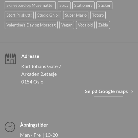
Skrivebord og Musematter
Spicy
Stationery
Sticker
Stort Priskutt!
Studio Ghibli
Super Mario
Totoro
Valentine's Day og Morsdag
Vegan
Vocaloid
Zelda
Adresse
Karl Johans Gate 7
Arkaden 2.etasje
0154 Oslo
Se på Google maps
Åpningstider
Man - Fre | 10-20