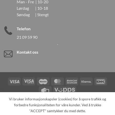
Man - Fre | 10-20
Lørdag | 10-18
Søndag | Stengt
Telefon
21 09 59 90
Kontakt oss
Visa
Visa
Maestro
MasterCard
MasterCard
Klarna
DanK
Electron
2
Credit
Vipps
Card
Vi bruker informasjonskapsler (cookies) for å spore trafikk og
forbedre funksjonaliteten for våre kunder. Ved å trykke
TILBAKEKALLINGER
KONTAKT OSS
OM OSS
SPESIALBESTILLING
MIN KONTO
ALL PRODUCTS
"ACCEPT" samtykker du med dette.