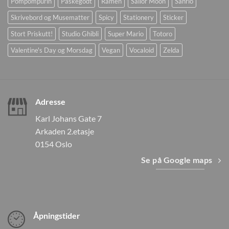
Pompompurin
Påskegodt
Ramen
Sailor Moon
Sanrio
Skrivebord og Musematter
Spicy
Stationery
Sticker
Stort Priskutt!
Studio Ghibli
Super Mario
Totoro
Valentine's Day og Morsdag
Vegan
Vocaloid
Zelda
Adresse
Karl Johans Gate 7
Arkaden 2.etasje
0154 Oslo
Se på Google maps
Åpningstider