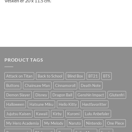
Vesken er 20 x 11.5 cm.
PRODUCT TAGS
Attack on Titan
Back to School
Blind Box
BT21
BTS
Buttons
Chainsaw Man
Cinnamoroll
Death Note
Demon Slayer
Disney
Dragon Ball
Genshin Impact
Glutenfri
Halloween
Hatsune Miku
Hello Kitty
Høstfavoritter
Jujutsu Kaisen
Kawaii
Kirby
Kuromi
Lulu Anbefaler
My Hero Academia
My Melody
Naruto
Nintendo
One Piece