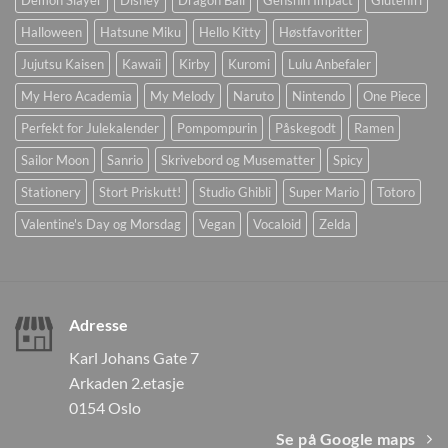
Halloween
Hatsune Miku
Hello Kitty
Høstfavoritter
Jujutsu Kaisen
Kawaii
Kirby
Kuromi
Lulu Anbefaler
My Hero Academia
My Melody
Naruto
Nintendo
One Piece
Perfekt for Julekalender
Pompompurin
Påskegodt
Ramen
Sailor Moon
Sanrio
Skrivebord og Musematter
Spicy
Stationery
Stort Priskutt!
Studio Ghibli
Super Mario
Totoro
Valentine's Day og Morsdag
Vegan
Vocaloid
Zelda
Adresse
Karl Johans Gate 7
Arkaden 2.etasje
0154 Oslo
Se på Google maps