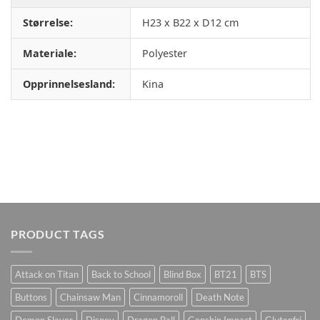
Størrelse:
H23 x B22 x D12 cm
Materiale:
Polyester
Opprinnelsesland:
Kina
PRODUCT TAGS
Attack on Titan
Back to School
Blind Box
BT21
BTS
Buttons
Chainsaw Man
Cinnamoroll
Death Note
Demon Slayer
Disney
Dragon Ball
Genshin Impact
Glutenfri