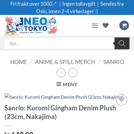
Skip
Fri frakt over 1000,-* ｜Ingen tollavgift｜Sendes fra
to
Oslo, innen 2-4 virkedager :)
content
Products
search
HOME
/
ANIME & SPILL MERCH
/
SANRIO
MENY
Sanrio: Kuromi Gingham Denim Plush
Legg til i
(23cm, Nakajima)
ønskeliste