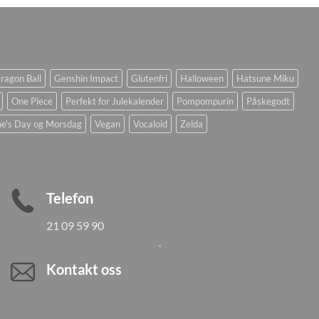
ragon Ball
Genshin Impact
Glutenfri
Halloween
Hatsune Miku
One Piece
Perfekt for Julekalender
Pompompurin
Påskegodt
ne's Day og Morsdag
Vegan
Vocaloid
Zelda
Telefon
21 09 59 90
Kontakt oss