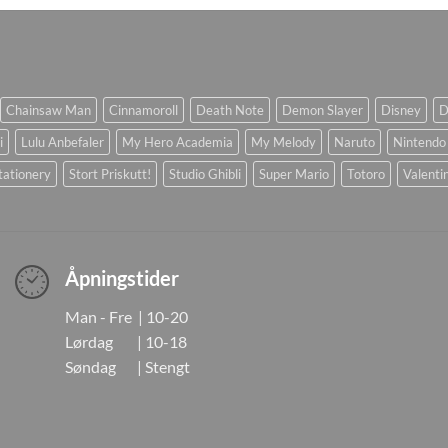
Chainsaw Man
Cinnamoroll
Death Note
Demon Slayer
Disney
D
i
Lulu Anbefaler
My Hero Academia
My Melody
Naruto
Nintendo
tationery
Stort Priskutt!
Studio Ghibli
Super Mario
Totoro
Valenti
Åpningstider
Man - Fre | 10-20
Lørdag | 10-18
Søndag | Stengt