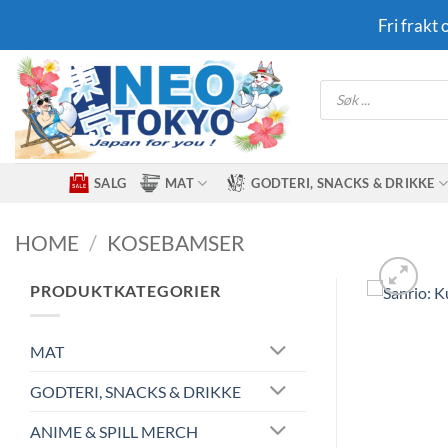
Skip
Fri frakt
to
content
Products
search
SALG
MAT
GODTERI, SNACKS & DRIKKE
HOME
/
KOSEBAMSER
PRODUKTKATEGORIER
MAT
GODTERI, SNACKS & DRIKKE
ANIME & SPILL MERCH