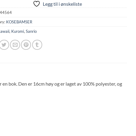
Legg til i ønskeliste
44564
ry:
KOSEBAMSER
awaii
,
Kuromi
,
Sanrio
 en bok. Den er 16cm høy og er laget av 100% polyester, og