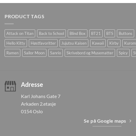
PRODUCT TAGS
Attack on Titan
Back to School
Blind Box
BT21
BTS
Buttons
Hello Kitty
Høstfavoritter
Jujutsu Kaisen
Kawaii
Kirby
Kurom
Ramen
Sailor Moon
Sanrio
Skrivebord og Musematter
Spicy
S
Adresse
Karl Johans Gate 7
Arkaden 2.etasje
0154 Oslo
Se på Google maps