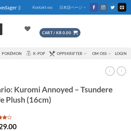
kedager :)
Kontakt oss
日本語ページ
CART /
KR
0.00
POKÉMON
K-POP
OPPSKRIFTER
OM OSS
LOGIN
rio: Kuromi Annoyed – Tsundere
e Plush (16cm)
d
4
29.00
f 5