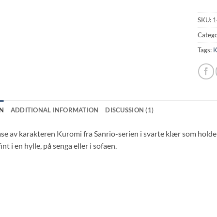
SKU:
1
Catego
Tags:
K
N
ADDITIONAL INFORMATION
DISCUSSION (1)
e av karakteren Kuromi fra Sanrio-serien i svarte klær som holder
nt i en hylle, på senga eller i sofaen.